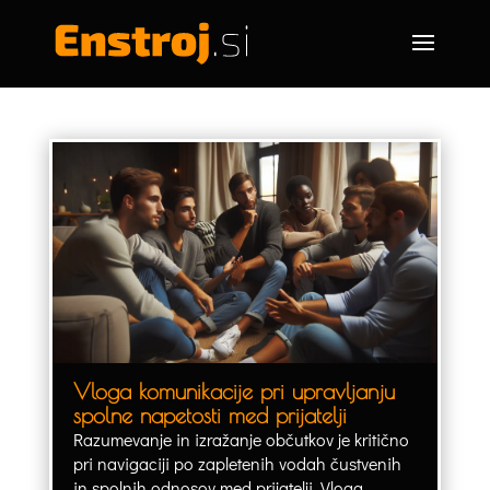
Vloga komunikacije pri upravljanju
spolne napetosti med prijatelji
Razumevanje in izražanje občutkov je kritično
pri navigaciji po zapletenih vodah čustvenih
in spolnih odnosov med prijatelji. Vloga