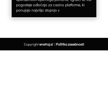
pogosteje odločajo za casino platforme, ki
ponujajo najvišjo stopnjo v
Copyright
enstroj.si
|
Politika zasebnosti