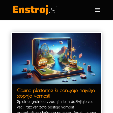
Casino platforme ki ponujajo najvišjo
stopnjo varnosti
Spletne igralnice v zadnjih letih doživljajo vse
večji razcvet, zato postaja varnost
uporabnikov ključnega pomena. Igralci se vse