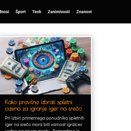
dnosi
Šport
Tech
Zanimivosti
Znanost
Kako pravilno izbrati spletni
casino za igranje iger na srečo
Pri izbiri primernega ponudnika spletnih
iger na srečo mora biti varnost igralcev
vedno na prvem mestu. Pomembno je,