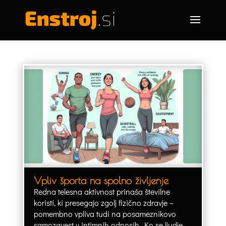
Vpliv športa na spolno življenje
Redna telesna aktivnost prinaša številne
koristi, ki presegajo zgolj fizično zdravje –
pomembno vpliva tudi na posameznikovo
samozavest v intimnih odnosih. Ko se ljudje