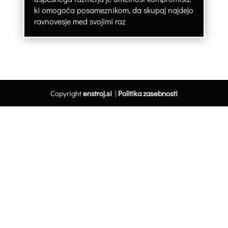
ki omogoča posameznikom, da skupaj najdejo
ravnovesje med svojimi raz
Copyright
enstroj.si
|
Politika zasebnosti