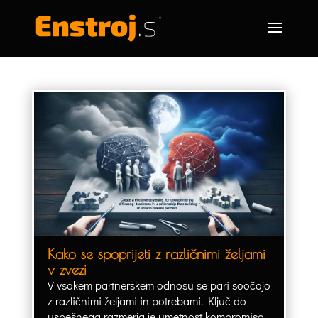
Kako se spoprijeti z različnimi željami
v zvezi
V vsakem partnerskem odnosu se pari soočajo
z različnimi željami in potrebami. Ključ do
uspešnega razmerja je umetnost kompromisa,