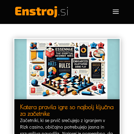
Katera pravila igre so najbolj ključna
za začetnike
Začetniki, ki se prvič srečujejo z igranjem v
Rizk casino, običajno potrebujejo jasna in
razumljiva navodila. Najprej je pomembno, da