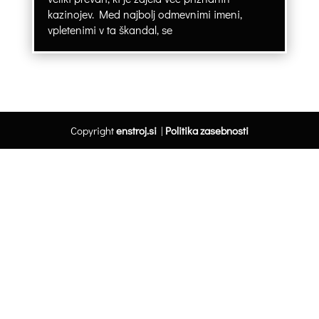
kazinojev. Med najbolj odmevnimi imeni,
vpletenimi v ta škandal, se
Copyright
enstroj.si
|
Politika zasebnosti