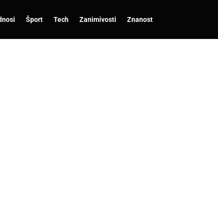
dnosi
Šport
Tech
Zanimivosti
Znanost