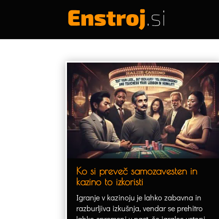
Ko si preveč samozavesten in
kazino to izkoristi
Igranje v kazinoju je lahko zabavna in
razburljiva izkušnja, vendar se prehitro
lahko spremeni v past, če igralec vstopi