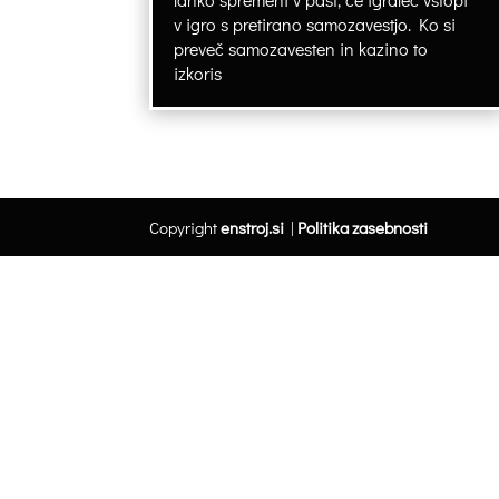
v igro s pretirano samozavestjo. Ko si
preveč samozavesten in kazino to
izkoris
Copyright
enstroj.si
|
Politika zasebnosti