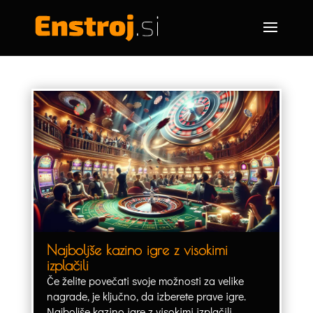
Najboljše kazino igre z visokimi
izplačili
Če želite povečati svoje možnosti za velike
nagrade, je ključno, da izberete prave igre.
Najboljše kazino igre z visokimi izplačili