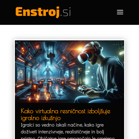
Kako virtualna resničnost izboljšuje
igralno izkušnjo
Igralci so vedno iskali načine, kako igre
doživeti intenzivneje, realističneje in bolj
pristno. Običajne igre omogočajo le omejeno