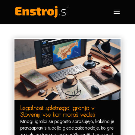
Legalnost spletnega igranja v
Sloveniji vse kar moraš vedeti
Mnogi igralci se pogosto sprašujejo, kakšna je
pravzaprav situacija glede zakonodaje, ko gre
za spletne igre na srečo v Sloveniji. Legalnost