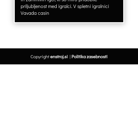
priljubljenost med igralci. V spletni igralnici
Vavada casin
Copyright
enstroj.si
|
Politika zasebnosti