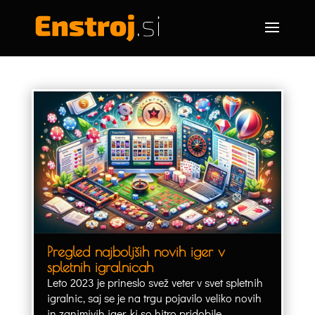
Pregled najboljših novih iger v
spletnih igralnicah
Leto 2023 je prineslo svež veter v svet spletnih
igralnic, saj se je na trgu pojavilo veliko novih
in zanimivih iger, ki so hitro pridobile