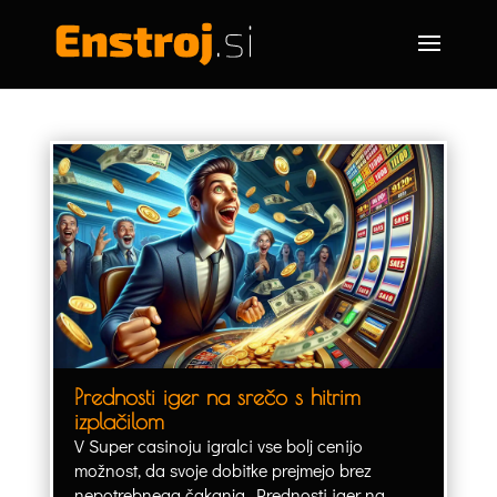
Prednosti iger na srečo s hitrim
izplačilom
V Super casinoju igralci vse bolj cenijo
možnost, da svoje dobitke prejmejo brez
nepotrebnega čakanja. Prednosti iger na