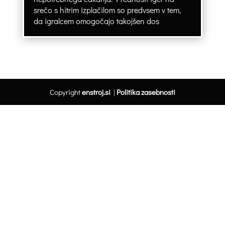
srečo s hitrim izplačilom so predvsem v tem,
da igralcem omogočajo takojšen dos
Copyright
enstroj.si
|
Politika zasebnosti