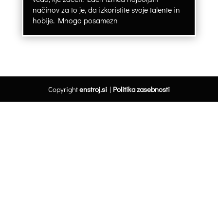
načinov za to je, da izkoristite svoje talente in
hobije. Mnogo posamezn
Copyright
enstroj.si
|
Politika zasebnosti