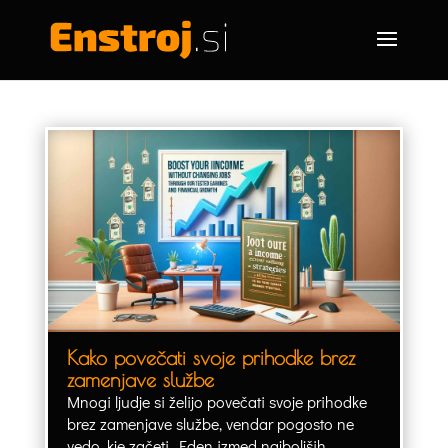
Kako povečati svoje prihodke brez
zamenjave službe
Mnogi ljudje si želijo povečati svoje prihodke
brez zamenjave službe, vendar pogosto ne
vedo, kje začeti. Eden izmed najboljših