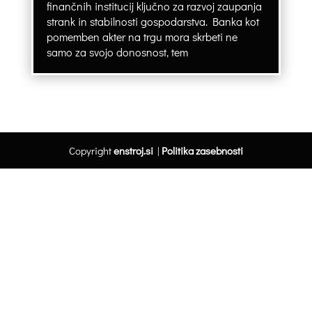
finančnih institucij ključno za razvoj zaupanja
strank in stabilnosti gospodarstva. Banka kot
pomemben akter na trgu mora skrbeti ne
samo za svojo donosnost, tem
Copyright
enstroj.si
|
Politika zasebnosti