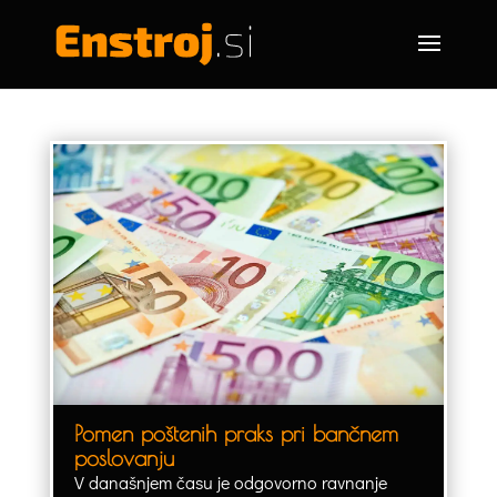
Pomen poštenih praks pri bančnem
poslovanju
V današnjem času je odgovorno ravnanje