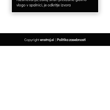
vlogo v spalnici, je odkritje izvora
Copyright
enstroj.si
|
Politika zasebnosti