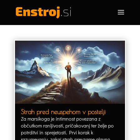
Strah pred neuspehom v postelji
Za marsikoga je intimnost povezana z
občutkom ranljivosti, pričakovanj ter želje po
potrditvi in sprejetosti. Prvi korak k
razumevanju, zakaj strah prevzame glavno