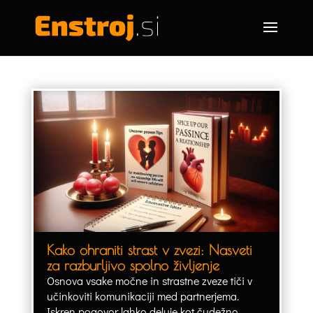
Kako ohraniti strast v zvezi: Nasveti
za razburljivo spolno življenje
Osnova vsake močne in strastne zveze tiči v
učinkoviti komunikaciji med partnerjema.
Iskren pogovor lahko deluje kot čudežno