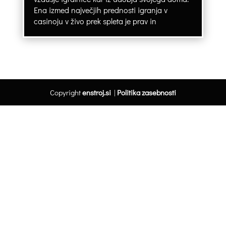
Ena izmed največjih prednosti igranja v
casinoju v živo prek spleta je prav in
Copyright
enstroj.si
|
Politika zasebnosti