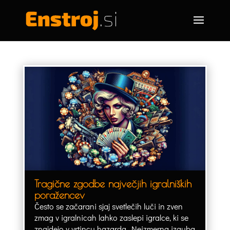
Tragične zgodbe največjih igralniških
poražencev
Često se začarani sjaj svetlečih luči in zven
zmag v igralnicah lahko zaslepi igralce, ki se
znajdejo v vrtincu hazarda. Neizmerna izguba