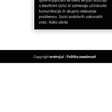
s številnimi izzivi, ki zahtevajo učinkovito
komunikacijo in skupno reševanje
problemov. Izzivi sodobnih zakonskih
zvez: Kako obvla
Copyright
enstroj.si
|
Politika zasebnosti