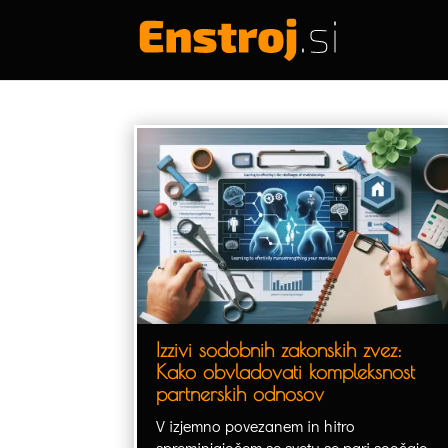
Izzivi sodobnih zakonskih zvez:
Kako obvladovati kompleksnost
partnerskih odnosov
V izjemno povezanem in hitro
spreminjajočem se svetu se pari soočajo