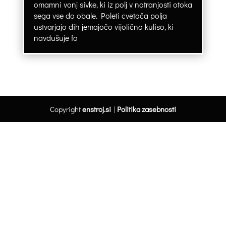
omamni vonj sivke, ki iz polj v notranjosti otoka
sega vse do obale. Poleti cvetoča polja
ustvarjajo dih jemajočo vijolično kuliso, ki
navdušuje fo
Copyright
enstroj.si
|
Politika zasebnosti