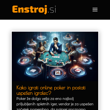
Kako igrati online poker in postati
uspešen igralec?
Poker že dolgo velja za eno najbolj
priljubljenih spletnih iger, vendar je za uspešen
začetek pomembno, da najprej spoznamo