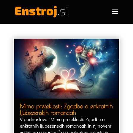
Mimo preteklosti: Zgodbe o enkratnih
ljubezenskih romancah
V podnaslovu “Mimo preteklosti: Zgodbe o
enkratnih ljubezenskih romancah in njihovem
vplivu na sedanjost” se poglobimo v čustveni