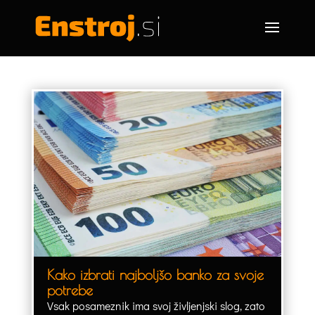
Kako izbrati najboljšo banko za svoje
potrebe
Vsak posameznik ima svoj življenjski slog, zato