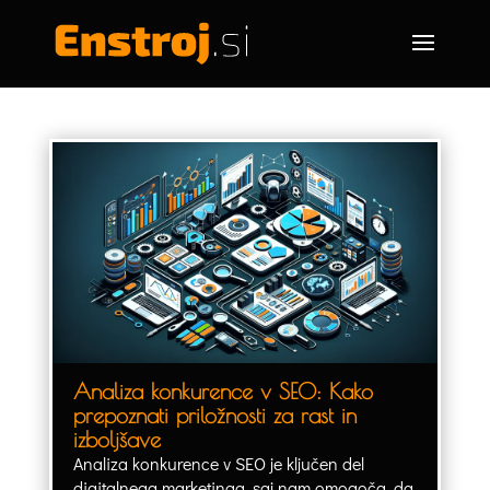
Analiza konkurence v SEO: Kako
prepoznati priložnosti za rast in
izboljšave
Analiza konkurence v SEO je ključen del
digitalnega marketinga, saj nam omogoča, da