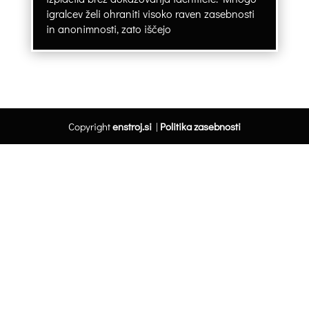
igralcev želi ohraniti visoko raven zasebnosti
in anonimnosti, zato iščejo
Copyright
enstroj.si
|
Politika zasebnosti