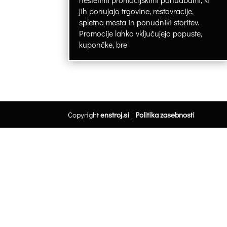
jih ponujajo trgovine, restavracije,
spletna mesta in ponudniki storitev.
Promocije lahko vključujejo popuste,
kupončke, bre
Copyright
enstroj.si
|
Politika zasebnosti