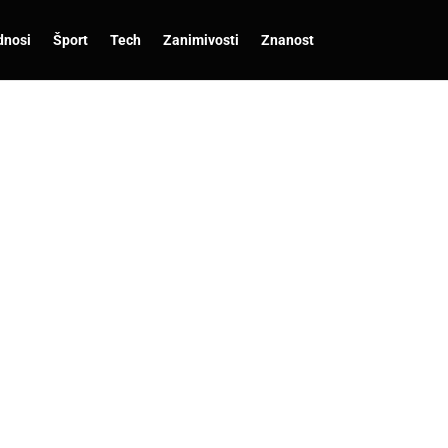
dnosi
Šport
Tech
Zanimivosti
Znanost