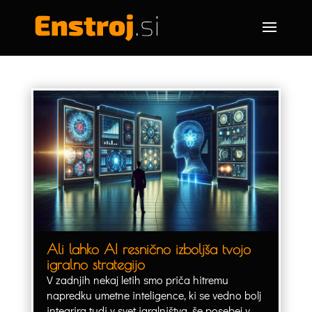
Ali lahko AI resnično izboljša tvojo
igralno strategijo
V zadnjih nekaj letih smo priča hitremu
napredku umetne inteligence, ki se vedno bolj
integrira tudi v svet igralništva, še posebej v