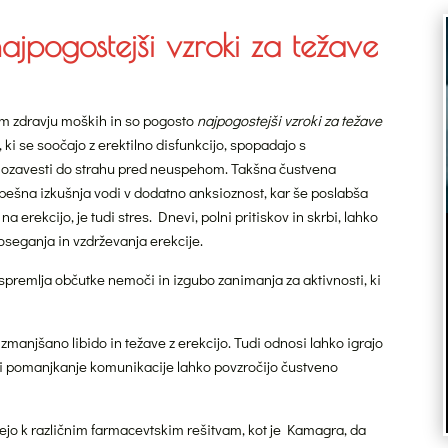
 najpogostejši vzroki za težave
nem zdravju moških in so pogosto
najpogostejši vzroki za težave
 ki se soočajo z erektilno disfunkcijo, spopadajo s
amozavesti do strahu pred neuspehom. Takšna čustvena
pešna izkušnja vodi v dodatno anksioznost, kar še poslabša
erekcijo, je tudi stres. Dnevi, polni pritiskov in skrbi, lahko
oseganja in vzdrževanja erekcije.
premlja občutke nemoči in izgubo zanimanja za aktivnosti, ki
o zmanjšano libido in težave z erekcijo. Tudi odnosi lahko igrajo
 pomanjkanje komunikacije lahko povzročijo čustveno
ejo k različnim farmacevtskim rešitvam, kot je Kamagra, da