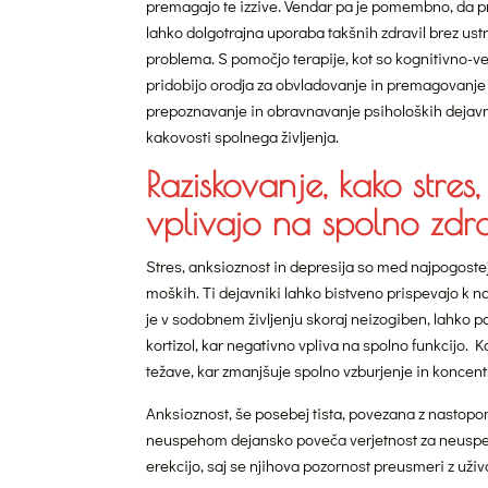
premagajo te izzive. Vendar pa je pomembno, da 
lahko dolgotrajna uporaba takšnih zdravil brez ustr
problema. S pomočjo terapije, kot so kognitivno-ve
pridobijo orodja za obvladovanje in premagovanje ps
prepoznavanje in obravnavanje psiholoških dejavniko
kakovosti spolnega življenja.
Raziskovanje, kako stres
vplivajo na spolno zdr
Stres, anksioznost in depresija so med najpogostej
moških. Ti dejavniki lahko bistveno prispevajo k na
je v sodobnem življenju skoraj neizogiben, lahko p
kortizol, kar negativno vpliva na spolno funkcijo.
težave, kar zmanjšuje spolno vzburjenje in konce
Anksioznost, še posebej tista, povezana z nastopom
neuspehom dejansko poveča verjetnost za neuspeh. 
erekcijo, saj se njihova pozornost preusmeri z uži