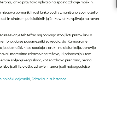
terona, lahko prav tako vplivajo na spolno zdravje moških.
in njegova pomanjkljivost lahko vodi v zmanjšano spolno željo
lost in sindrom policističnih jajčnikov, lahko vplivajo na raven
za reševanje teh težav, saj pomaga izboljšati pretok krvi v
pomembno, da se posamezniki zavedajo, da Kamagra ne
o je, da moški, ki se soočajo z erektilno disfunkcijo, opravijo
avnavali morebitne zdravstvene težave, ki prispevajo k tem
membe življenjskega sloga, kot so zdrava prehrana, redna
 izboljšati fiziološko zdravje in zmanjšati najpogostejše
sihološki dejavniki
,
Zdravila in substance