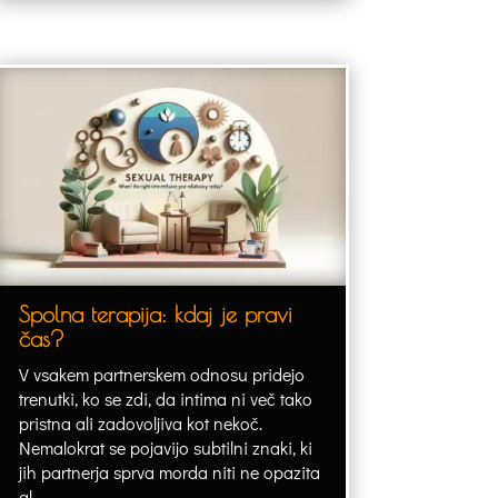
Spolna terapija: kdaj je pravi
čas?
V vsakem partnerskem odnosu pridejo
trenutki, ko se zdi, da intima ni več tako
pristna ali zadovoljiva kot nekoč.
Nemalokrat se pojavijo subtilni znaki, ki
jih partnerja sprva morda niti ne opazita
al