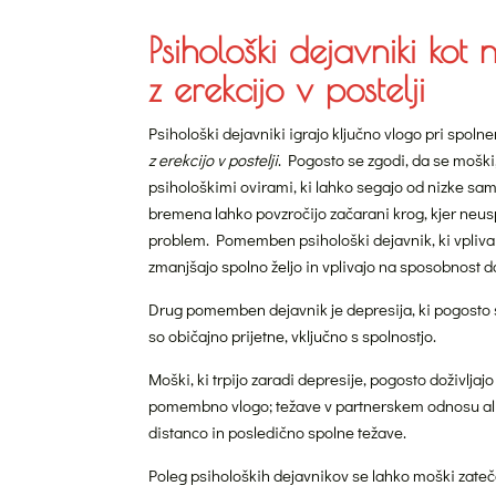
Psihološki dejavniki kot
z erekcijo v postelji
Psihološki dejavniki igrajo ključno vlogo pri spol
z erekcijo v postelji
. Pogosto se zgodi, da se moški,
psihološkimi ovirami, ki lahko segajo od nizke s
bremena lahko povzročijo začarani krog, kjer neus
problem. Pomemben psihološki dejavnik, ki vpliva na 
zmanjšajo spolno željo in vplivajo na sposobnost d
Drug pomemben dejavnik je depresija, ki pogosto s
so običajno prijetne, vključno s spolnostjo.
Moški, ki trpijo zaradi depresije, pogosto doživljaj
pomembno vlogo; težave v partnerskem odnosu ali
distanco in posledično spolne težave.
Poleg psiholoških dejavnikov se lahko moški zateč