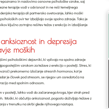
prepoznamo in naslovimo osnovne psihološke vzroke, saj
ezne terapije vodi v odvisnost in ne reši temeljnega
denjska terapija ali partnersko svetovanje, lahko moški
iholoških ovir ter izboljšajo svoje spolno zdravje. Tako je
v ključno za trajno rešitev težav z erekcijo in izboljšanje
, anksioznost in depresija
avje moških
šimi psihološkimi dejavniki, ki vplivajo na spolno zdravje
jpogostejšim vzrokom za težave z erekcijo v postelji. Stres, ki
ovzroči prekomerno izločanje stresnih hormonov, kot je
 Kadar je človek pod stresom, se njegov um osredotoča na
ntracijo med spolnim odnosom.
 v postelji, lahko vodi do začaranega kroga, kjer strah pred
Moški, ki občutijo anksioznost, pogosto doživljajo težave z
vanja v trenutku na skrbi glede njihovega nastopa.