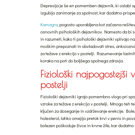
Depresija je še en pomemben dejavnik, ki oslabi spo
izgubijo zanimanje za spolnost, kar dodatno prisp
Kamagra
, pogosto uporabljena kot začasna rešitev,
osnovnih psiholoških dejavnikov. Namesto da bi se
in razumeti, kako ti psihološki dejavniki vplivajo
moškim prepoznati in obvladovati stres, anksioznos
za težave z erekcijo v postelji. Razumevanje lastni
koraka na poti do boljšega spolnega zdravja.
Fiziološki najpogostejši 
postelji
Fiziološki dejavniki igrajo pomembno vlogo pri spo
vzroke za težave z erekcijo v postelji. Mnogo teh t
ključen za doseganje in vzdrževanje erekcije. Bolezni
holesterol, lahko omejijo pretok krvi v penis in pov
bolezen poškoduje živce in krvne žile, kar dodatno