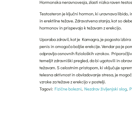
Hormonska neravnovesja, zlasti nizka raven testos
Testosteron je ključni hormon, ki uravnava libido, 
in erektilne težave. Zdravstvena stanja, kot so debe
hormonov in prispevajo k težavam z erekcijo.
Uporaba zdravil, kot je Kamagra, je pogosta izbira 
penis in omogoča boljše erekcije. Vendar pa je 
odpravlja osnovnih fizioloških vzrokov. Priporočljiv
temeljit zdravniški pregled, da bi ugotovili in obr
težavam. S celostnim pristopom, ki vključuje spre
telesna aktivnost in obvladovanje stresa, je mogoče
vzroke za težave z erekcijo v postelji.
Tagovi:
Fizične bolezni
,
Nezdrav življenjski slog
,
P