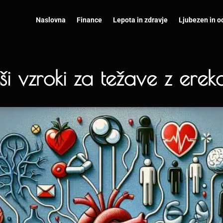
Naslovna
Finance
Lepota in zdravje
Ljubezen in o
i vzroki za težave z erekci