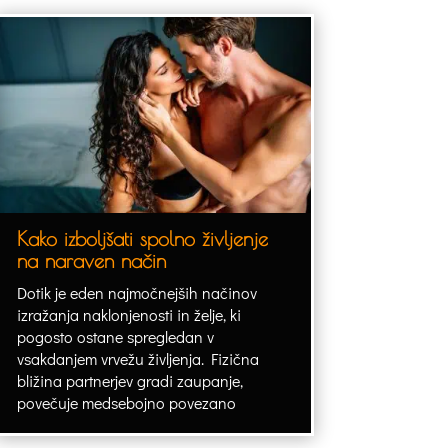
Kako izboljšati spolno življenje
na naraven način
Dotik je eden najmočnejših načinov
izražanja naklonjenosti in želje, ki
pogosto ostane spregledan v
vsakdanjem vrvežu življenja. Fizična
bližina partnerjev gradi zaupanje,
povečuje medsebojno povezano