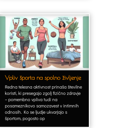
Vpliv športa na spolno življenje
Redna telesna aktivnost prinaša številne
koristi, ki presegajo zgolj fizično zdravje
– pomembno vpliva tudi na
posameznikovo samozavest v intimnih
odnosih. Ko se ljudje ukvarjajo s
športom, pogosto op