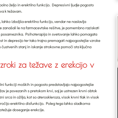
lno željo in erektilno funkcijo. Depresivni ljudje pogosto
eva k težavam.
 lahko izboljša erektilno funkcijo, vendar ne naslavlja
 zanašali le na farmacevtske rešitve, je pomembno raziskati
 na posameznika. Psihoterapija in svetovanje lahko pomagata
t in depresijo ter tako trajno premagati najpogostejše vzroke
h čustvenih stanj in iskanje strokovne pomoči sta ključna
vzroki za težave z erekcijo v
lni funkciji moških in pogosto predstavljajo najpogostejše
ežav je povezanih s pretokom krvi, saj je ustrezen krvni obtok
 srca in ožilja, kot so ateroskleroza, visok krvni tlak in visok
zročijo erektilno disfunkcijo. Poleg tega lahko sladkorna
 otežuje doseganje erekcije.