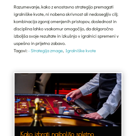
Razumevanje, kako z enostavno strategijo premagati
igralniške kvote, ni nobena skrivnost ali nedosegljiv cilj;
kombinacija zgoraj omenjenih pristopov, doslednost in
disciplina lahko vsakomur omogočijo, da dolgoročno
izboljša svoje rezultate in izkušnjo v igralnici spremeni v
uspešno in prijetno zabavo.
Tagovi:
- Strategija zmage
,
Igralniške kvote
Kako izbrati najboljšo spletno