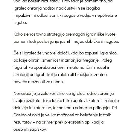
vodi do boljših rezultatov. Prav tako je pomembno, da
igralec ohranja nadzor nad čustvi in se izogiba
impulzivnim odločitvam, ki pogosto vodijo v nepotrebne
izgube.
Kako z enostavno strategijo premagati igralniške kvote
pomeni tudi postavljanje jasnih mej za dobičke in izgube.
Če si igralec že vnaprej določi, kdaj bo zapustil igralnico,
bo lažje ohranil zmernost in zmanjšal tveganje. Poleg
tega lahko uporaba osnovnih matematičnih načel in
strategij pri igrah, kot je ruleta ali blackjack, znatno
poveča možnosti za uspeh.
Nenazadnje je zelo koristno, če igralec redno spremlja
svoje rezultate. Tako lahko hitro ugotovi, katere strategije
delujejo in katere ne, ter se temu primerno prilagaja. Pri
Casino of gold je veliko možnosti za beleženje lastnih
rezultatov – na primer prek preprostih aplikacij ali
osebnih zapiskov.