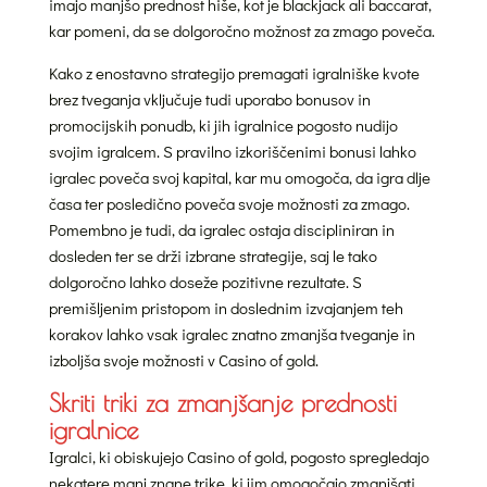
imajo manjšo prednost hiše, kot je blackjack ali baccarat,
kar pomeni, da se dolgoročno možnost za zmago poveča.
Kako z enostavno strategijo premagati igralniške kvote
brez tveganja vključuje tudi uporabo bonusov in
promocijskih ponudb, ki jih igralnice pogosto nudijo
svojim igralcem. S pravilno izkoriščenimi bonusi lahko
igralec poveča svoj kapital, kar mu omogoča, da igra dlje
časa ter posledično poveča svoje možnosti za zmago.
Pomembno je tudi, da igralec ostaja discipliniran in
dosleden ter se drži izbrane strategije, saj le tako
dolgoročno lahko doseže pozitivne rezultate. S
premišljenim pristopom in doslednim izvajanjem teh
korakov lahko vsak igralec znatno zmanjša tveganje in
izboljša svoje možnosti v Casino of gold.
Skriti triki za zmanjšanje prednosti
igralnice
Igralci, ki obiskujejo Casino of gold, pogosto spregledajo
nekatere manj znane trike, ki jim omogočajo zmanjšati