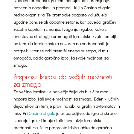
Dodatno prednost igralcem ponuja tudi spremljanje
posebnih dogodkov in promocij, ki jih Casino of gold
redno organizira. Te promocije pogosto vključujejo
ugodne bonuse ali dodatne žetone, kar poveča igralčev
začetni kapital in zmanjša tveganje izgube. Kako z
enostavno strategijo premagati igralniške kvote temelji
na tem, da igralec ostaja pozoren na podrobnosti, je
potrpežljiv ter se drži premišljenega pristopa, ki mu
omogoča, da dolgoročno izboljša svoje možnosti za
zmago.
Preprosti koraki do večjih možnosti
za zmago
Za večino igralcev je največja želja, da bi s čim manj
napora izboljšali svoje možnosti za zmago. Eden ključnih
dejavnikov pri tem je pravilna izbira igralnih avtomatov in
miz. Pri
Casino of gold
je priporočljivo, da igralci skrbno
izberejo igre, ki imajo statistično nižje igralniške
prednosti, saj že ta preprosta izbira lahko dolgoročno