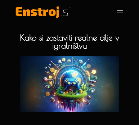
Kako si zastaviti realne cilje v
igralništvu