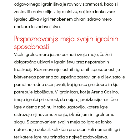
odgovornega igralništva je ravno v spretnosti, kako si
zastaviti realne cilje v igralništvu, saj tako lahko vsak
igralec uživa v igri ter obenem ohrani zdravo mero
nadzora in zadovoljstva.
Prepoznavanje meja svojih igralnih
sposobnosti
Vsak igralec mora jasno poznati svoje meje, če želi
dolgoročno uživati v igralništvu brez nepotrebnih
frustracij. Razumevanje lastnih igralnih sposobnosti je
bistvenega pomena za uspešno zastavljanje ciljev, zato je
pametno redno ocenjevati, kaj igralcu gre dobro in kje
potrebuje izboljšave. V igralnicah, kot je Arena Casino,
imajo igralci priložnost, da najprej preizkusijo različne
igre v demo načinu in tako ugotovijo, katere igre
ustrezajo njihovemu znanju, izkušnjam in igralnemu
slogu. S poznavanjem svojih meja bo igralec lahko
natančneje določil, kolikšen proračun želi nameniti igri
ter katere igre mu prinašajo največ zadovoljstva.