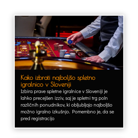
Kako izbrati najboljšo spletno
igralnico v Sloveniji
Izbira prave spletne igralnice v Sloveniji je
lahko precejšen izziv, saj je spletni trg poln
različnih ponudnikov, ki obljubljajo najboljšo
možno igralno izkušnjo. Pomembno je, da se
pred registracijo