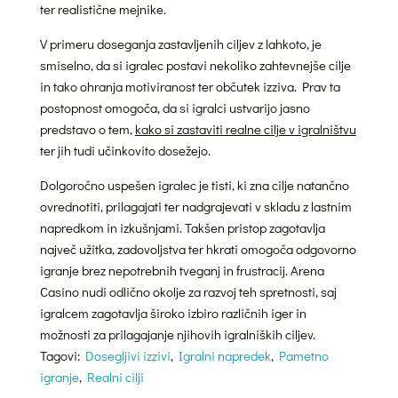
ter realistične mejnike.
V primeru doseganja zastavljenih ciljev z lahkoto, je
smiselno, da si igralec postavi nekoliko zahtevnejše cilje
in tako ohranja motiviranost ter občutek izziva. Prav ta
postopnost omogoča, da si igralci ustvarijo jasno
predstavo o tem,
kako si zastaviti realne cilje v igralništvu
ter jih tudi učinkovito dosežejo.
Dolgoročno uspešen igralec je tisti, ki zna cilje natančno
ovrednotiti, prilagajati ter nadgrajevati v skladu z lastnim
napredkom in izkušnjami. Takšen pristop zagotavlja
največ užitka, zadovoljstva ter hkrati omogoča odgovorno
igranje brez nepotrebnih tveganj in frustracij. Arena
Casino nudi odlično okolje za razvoj teh spretnosti, saj
igralcem zagotavlja široko izbiro različnih iger in
možnosti za prilagajanje njihovih igralniških ciljev.
Tagovi:
Dosegljivi izzivi
,
Igralni napredek
,
Pametno
igranje
,
Realni cilji