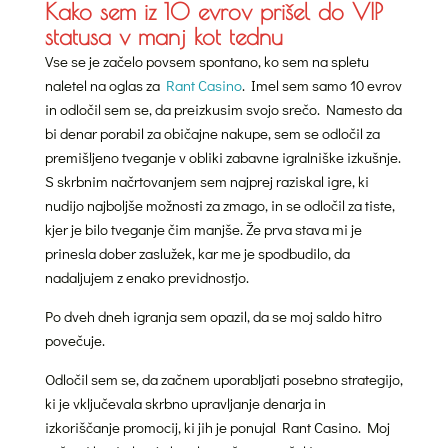
Kako sem iz 10 evrov prišel do VIP
statusa v manj kot tednu
Vse se je začelo povsem spontano, ko sem na spletu
naletel na oglas za
Rant Casino
. Imel sem samo 10 evrov
in odločil sem se, da preizkusim svojo srečo. Namesto da
bi denar porabil za običajne nakupe, sem se odločil za
premišljeno tveganje v obliki zabavne igralniške izkušnje.
S skrbnim načrtovanjem sem najprej raziskal igre, ki
nudijo najboljše možnosti za zmago, in se odločil za tiste,
kjer je bilo tveganje čim manjše. Že prva stava mi je
prinesla dober zaslužek, kar me je spodbudilo, da
nadaljujem z enako previdnostjo.
Po dveh dneh igranja sem opazil, da se moj saldo hitro
povečuje.
Odločil sem se, da začnem uporabljati posebno strategijo,
ki je vključevala skrbno upravljanje denarja in
izkoriščanje promocij, ki jih je ponujal Rant Casino. Moj