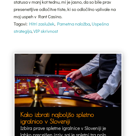
statusa v manj kot tednu, mi je jasno, da so bile prav
presenetljive odločitve tiste, ki so odločilno vplivale na
moj uspeh v Rant Casino.
Tagovi:
Hitri zaslužek
,
Pametna naložba
,
Uspešna
strategija
,
VIP skrivnost
Kako izbrati najboljšo spletno
igralnico v Sloveniji
Izbira prave spletne igralnice v Sloveniji je
lahko precejšen izziv, saj je spletni trg poln