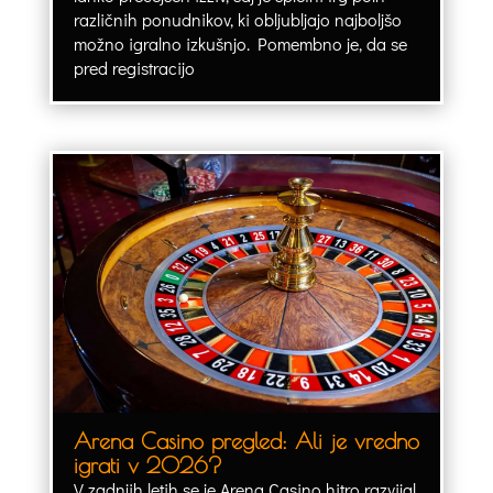
različnih ponudnikov, ki obljubljajo najboljšo
možno igralno izkušnjo. Pomembno je, da se
pred registracijo
Arena Casino pregled: Ali je vredno
igrati v 2026?
V zadnjih letih se je Arena Casino hitro razvijal