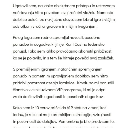
Ugotovil sem, da lahko ob skrbnem pristopu in ustreznem
načrtovanju hitro povečam svoj začetni vložek. Namesto
da bi se odločil za naključne stave, sem izbral igre z višjim
odstotkom vračila igralcem in nižjim tveganjem.
Poleg tega sem redno spremljal novosti, posebne
ponudbe in dogodke, ki jih je Rant Casino tedensko
ponujal. Tako sem lahko pravočasno izkoristil priložnost,
ko se je pojavila, in s tem še hitreje povečal svoj zaslužek.
S premišljenim igranjem, natančnim spremljanjem
ponudb in pametnim upravljanjem dobitkov sem hitro
pridobil pozornost osebja igralnice. Kmalu so mi ponudili
članstvo v ekskluzivnem VIP programu, ki mi je odprl
vrata do številnih ugodnosti in posebnih dogodkov.
Kako sem iz 10 evrov prišel do VIP statusa v manj kot
tednu, je rezultat moje premišljene strategije, vztrajnosti
in pozornosti do detajlov. Pomembno je bilo predvsem to,
da sem ohranjal disciplino pri igranju in se držal svojega