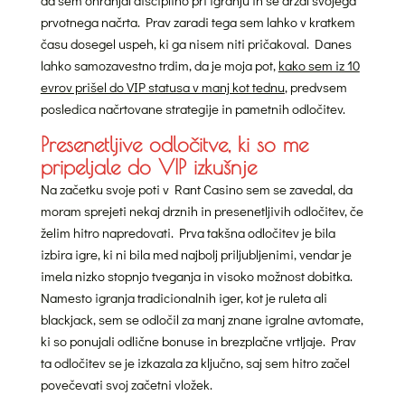
prvotnega načrta. Prav zaradi tega sem lahko v kratkem
času dosegel uspeh, ki ga nisem niti pričakoval. Danes
lahko samozavestno trdim, da je moja pot,
kako sem iz 10
evrov prišel do VIP statusa v manj kot tednu
, predvsem
posledica načrtovane strategije in pametnih odločitev.
Presenetljive odločitve, ki so me
pripeljale do VIP izkušnje
Na začetku svoje poti v Rant Casino sem se zavedal, da
moram sprejeti nekaj drznih in presenetljivih odločitev, če
želim hitro napredovati. Prva takšna odločitev je bila
izbira igre, ki ni bila med najbolj priljubljenimi, vendar je
imela nizko stopnjo tveganja in visoko možnost dobitka.
Namesto igranja tradicionalnih iger, kot je ruleta ali
blackjack, sem se odločil za manj znane igralne avtomate,
ki so ponujali odlične bonuse in brezplačne vrtljaje. Prav
ta odločitev se je izkazala za ključno, saj sem hitro začel
povečevati svoj začetni vložek.