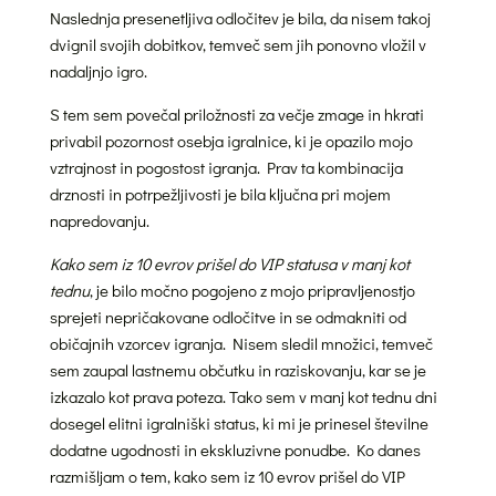
Naslednja presenetljiva odločitev je bila, da nisem takoj
dvignil svojih dobitkov, temveč sem jih ponovno vložil v
nadaljnjo igro.
S tem sem povečal priložnosti za večje zmage in hkrati
privabil pozornost osebja igralnice, ki je opazilo mojo
vztrajnost in pogostost igranja. Prav ta kombinacija
drznosti in potrpežljivosti je bila ključna pri mojem
napredovanju.
Kako sem iz 10 evrov prišel do VIP statusa v manj kot
tednu
, je bilo močno pogojeno z mojo pripravljenostjo
sprejeti nepričakovane odločitve in se odmakniti od
običajnih vzorcev igranja. Nisem sledil množici, temveč
sem zaupal lastnemu občutku in raziskovanju, kar se je
izkazalo kot prava poteza. Tako sem v manj kot tednu dni
dosegel elitni igralniški status, ki mi je prinesel številne
dodatne ugodnosti in ekskluzivne ponudbe. Ko danes
razmišljam o tem, kako sem iz 10 evrov prišel do VIP