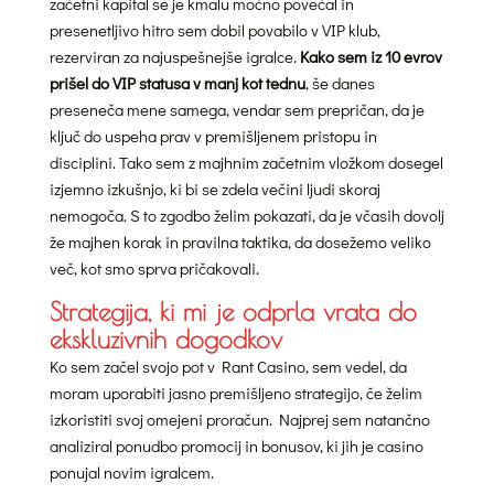
začetni kapital se je kmalu močno povečal in
presenetljivo hitro sem dobil povabilo v VIP klub,
rezerviran za najuspešnejše igralce.
Kako sem iz 10 evrov
prišel do VIP statusa v manj kot tednu
, še danes
preseneča mene samega, vendar sem prepričan, da je
ključ do uspeha prav v premišljenem pristopu in
disciplini. Tako sem z majhnim začetnim vložkom dosegel
izjemno izkušnjo, ki bi se zdela večini ljudi skoraj
nemogoča. S to zgodbo želim pokazati, da je včasih dovolj
že majhen korak in pravilna taktika, da dosežemo veliko
več, kot smo sprva pričakovali.
Strategija, ki mi je odprla vrata do
ekskluzivnih dogodkov
Ko sem začel svojo pot v Rant Casino, sem vedel, da
moram uporabiti jasno premišljeno strategijo, če želim
izkoristiti svoj omejeni proračun. Najprej sem natančno
analiziral ponudbo promocij in bonusov, ki jih je casino
ponujal novim igralcem.