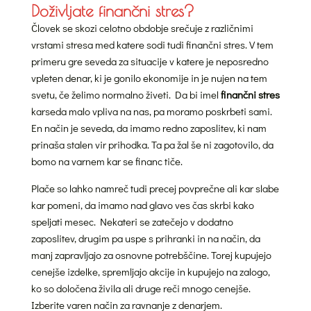
Doživljate finančni stres?
Človek se skozi celotno obdobje srečuje z različnimi
vrstami stresa med katere sodi tudi finančni stres. V tem
primeru gre seveda za situacije v katere je neposredno
vpleten denar, ki je gonilo ekonomije in je nujen na tem
svetu, če želimo normalno živeti. Da bi imel
finančni stres
karseda malo vpliva na nas, pa moramo poskrbeti sami.
En način je seveda, da imamo redno zaposlitev, ki nam
prinaša stalen vir prihodka. Ta pa žal še ni zagotovilo, da
bomo na varnem kar se financ tiče.
Plače so lahko namreč tudi precej povprečne ali kar slabe
kar pomeni, da imamo nad glavo ves čas skrbi kako
speljati mesec. Nekateri se zatečejo v dodatno
zaposlitev, drugim pa uspe s prihranki in na način, da
manj zapravljajo za osnovne potrebščine. Torej kupujejo
cenejše izdelke, spremljajo akcije in kupujejo na zalogo,
ko so določena živila ali druge reči mnogo cenejše.
Izberite varen način za ravnanje z denarjem.