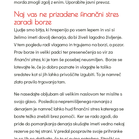
morda zmogli zgolj z enim. Uporabite javni prevoz.
Naj vas ne prizadene finančni stres
zaradi borze
Ljudje smo bitja, ki hrepenijo po vsem lepem in vsi si
želimo imeti dovolj denarja, da bi živeli lagodno življenje.
V tem pogledu radi vlagamo in trgujemo na borzi, a pozor.
Prav borze in veliki padci ter presenečenja so vir za
finančni stres
, ki je tam še posebej neusmiljen. Borze se
lotevajte le, če jo dobro poznate in vlagajte le toliko
sredstev kot si jih lahko privoščite izgubiti. To je namreč
zlato pravilo trgovanja tam.
Ne nasedajte obljubam ali velikim naslovom ter mislite s
svojo glavo. Posledica nepremišljenega ravnanja z
denarjem je namreč lahko hud finančni stres katerega se
boste težko znebili brez pomoči. Ker se rado zgodi, da
pride do pomanjkanja denarja skušajte imeti vedno nekaj
rezerve po tej strani. V predal pospravite svoje prihranke
in se jih ne dotikajte, če to ni nujno potrebno. Stroški so