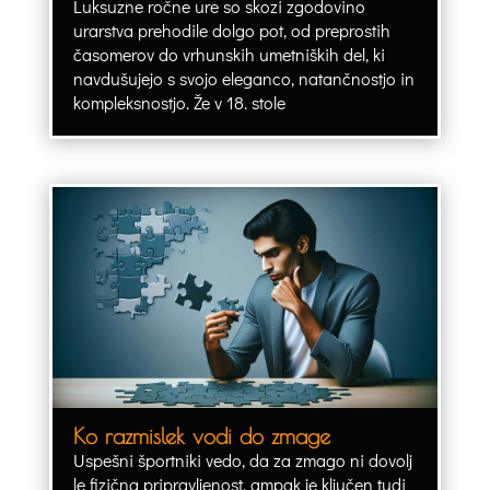
Luksuzne ročne ure so skozi zgodovino
urarstva prehodile dolgo pot, od preprostih
časomerov do vrhunskih umetniških del, ki
navdušujejo s svojo eleganco, natančnostjo in
kompleksnostjo. Že v 18. stole
Ko razmislek vodi do zmage
Uspešni športniki vedo, da za zmago ni dovolj
le fizična pripravljenost, ampak je ključen tudi