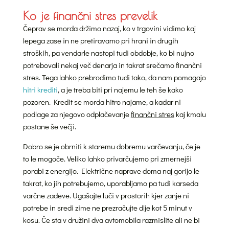
Ko je finančni stres prevelik
Čeprav se morda držimo nazaj, ko v trgovini vidimo kaj
lepega zase in ne pretiravamo pri hrani in drugih
stroških, pa vendarle nastopi tudi obdobje, ko bi nujno
potrebovali nekaj več denarja in takrat srečamo finančni
stres. Tega lahko prebrodimo tudi tako, da nam pomagajo
hitri krediti
, a je treba biti pri najemu le teh še kako
pozoren. Kredit se morda hitro najame, a kadar ni
podlage za njegovo odplačevanje
finančni stres
kaj kmalu
postane še večji.
Dobro se je obrniti k staremu dobremu varčevanju, če je
to le mogoče. Veliko lahko privarčujemo pri zmernejši
porabi z energijo. Električne naprave doma naj gorijo le
takrat, ko jih potrebujemo, uporabljamo pa tudi karseda
varčne zadeve. Ugašajte luči v prostorih kjer zanje ni
potrebe in sredi zime ne prezračujte dlje kot 5 minut v
kosu. Če sta v družini dva avtomobila razmislite ali ne bi