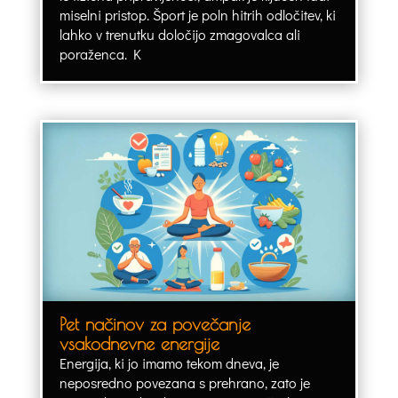
miselni pristop. Šport je poln hitrih odločitev, ki
lahko v trenutku določijo zmagovalca ali
poraženca. K
Pet načinov za povečanje
vsakodnevne energije
Energija, ki jo imamo tekom dneva, je
neposredno povezana s prehrano, zato je