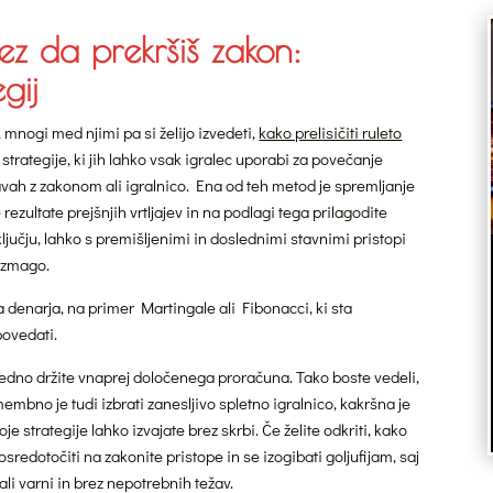
rez da prekršiš zakon:
egij
 mnogi med njimi pa si želijo izvedeti,
kako prelisičiti ruleto
 strategije, ki jih lahko vsak igralec uporabi za povečanje
avah z zakonom ali igralnico. Ena od teh metod je spremljanje
rezultate prejšnjih vrtljajev in na podlagi tega prilagodite
ljučju, lahko s premišljenimi in doslednimi stavnimi pristopi
a zmago.
a denarja, na primer Martingale ali Fibonacci, ki sta
povedati.
e vedno držite vnaprej določenega proračuna. Tako boste vedeli,
membno je tudi izbrati zanesljivo spletno igralnico, kakršna je
oje strategije lahko izvajate brez skrbi. Če želite odkriti, kako
osredotočiti na zakonite pristope in se izogibati goljufijam, saj
ali varni in brez nepotrebnih težav.