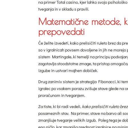
na primer Total casino, kjer lahko svojo psihološko
tveganja in v skladu s pravili.
Matematične metode, ki
prepovedati
Če želite izvedeti, kako prelisičiti ruleto brez da
so v igralnicah povsem dovoljene in jih ne morej
sistem Martingale, ki temelji na principu podvajan
zagotavlja stoodstotne zmage, ta pristop omogoča,
izgube in ustvari majhen dobiček.
Drug zanimiv sistem je strategija Fibonacci, ki te
igralec po vsakem porazu zvišuje stave glede na 
proračunom in tveganjem.
Za tiste, ki bi radi vedeli,
kako prelisičiti ruleto bre
posameznih stav. Na primer, stave na barvo ali so
zmanjšuje tveganje velikih izgub. Poleg tega je dobr
eno ničlo, kar zmanjša prednost igralnice na min