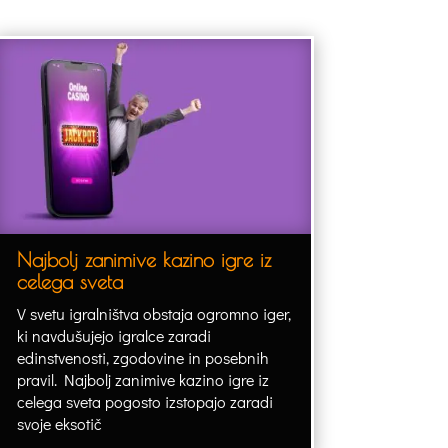
Najbolj zanimive kazino igre iz
celega sveta
V svetu igralništva obstaja ogromno iger,
ki navdušujejo igralce zaradi
edinstvenosti, zgodovine in posebnih
pravil. Najbolj zanimive kazino igre iz
celega sveta pogosto izstopajo zaradi
svoje eksotič