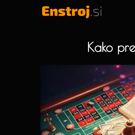
Kako prel