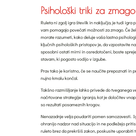
Psihološki triki za zmag
Ruleta ni zgolj igra številk in naključja, je tudi ig
vam pomagajo povečati možnosti za zmago. Če želi
morate razumeti, kako deluje vaša lastna psiholog
ključnih psiholoških pristopov je, da vzpostavite 
sposobni ostati mirni in osredotočeni, boste spreje
stavam, ki pogosto vodijo v izgube.
Prav tako je koristno, če se naučite prepoznati in p
nujno kmalu končal.
Takšno razmišljanje lahko privede do tveganega v
načrtovane strategije igranja, kot je določitev vna
so rezultati posameznih krogov.
Nenazadnje velja poudariti pomen samozavesti. Igr
ohranijo nadzor nad situacijo in ne podležejo pritis
ruleto brez da prekršiš zakon, poskusite uporabiti 