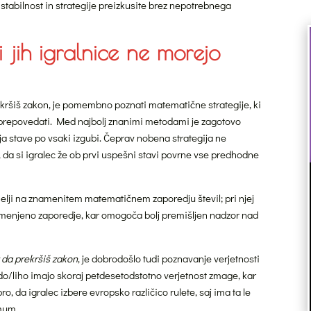
 stabilnost in strategije preizkusite brez nepotrebnega
 jih igralnice ne morejo
 prekršiš zakon, je pomembno poznati matematične strategije, ki
o prepovedati. Med najbolj znanimi metodami je zagotovo
ja stave po vsaki izgubi. Čeprav nobena strategija ne
 da si igralec že ob prvi uspešni stavi povrne vse predhodne
melji na znamenitem matematičnem zaporedju števil; pri njej
omenjeno zaporedje, kar omogoča bolj premišljen nadzor nad
z da prekršiš zakon
, je dobrodošlo tudi poznavanje verjetnosti
do/liho imajo skoraj petdesetodstotno verjetnost zmage, kar
o, da igralec izbere evropsko različico rulete, saj ima ta le
imum.