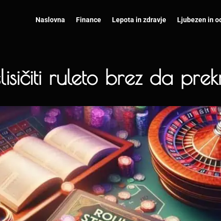
Naslovna
Finance
Lepota in zdravje
Ljubezen in o
isičiti ruleto brez da prek