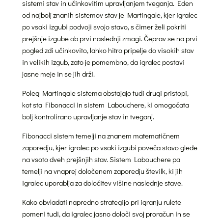
sistemi stav in učinkovitim upravljanjem tveganja. Eden
od najbolj znanih sistemov stav je Martingale, kjer igralec
po vsaki izgubi podvoji svojo stavo, s čimer želi pokriti
prejšnje izgube ob prvi naslednji zmagi. Čeprav se na prvi
pogled zdi učinkovito, lahko hitro pripelje do visokih stav
in velikih izgub, zato je pomembno, da igralec postavi
jasne meje in se jih drži.
Poleg Martingale sistema obstajajo tudi drugi pristopi,
kot sta Fibonacci in sistem Labouchere, ki omogočata
bolj kontrolirano upravljanje stav in tveganj.
Fibonacci sistem temelji na znanem matematičnem
zaporedju, kjer igralec po vsaki izgubi poveča stavo glede
na vsoto dveh prejšnjih stav. Sistem Labouchere pa
temelji na vnaprej določenem zaporedju številk, ki jih
igralec uporablja za določitev višine naslednje stave.
Kako obvladati napredno strategijo pri igranju rulete
pomeni tudi, da igralec jasno določi svoj proračun in se