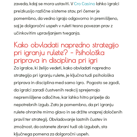
zaveda, kdaj se mora ustaviti. V
Cro Casino
lahko igralci
preizkusijo različne sisteme stav, pri čemer je
pomembno, da vedno igrajo odgovorno in premišljeno,
saj je dolgoročni uspeh v ruleti tesno povezan prav z
učinkovitim upravljanjem tveganja.
Kako obvladati napredno strategijo
pri igranju rulete? – Psihološka
priprava in disciplina pri igri
Za igralce, ki želijo vedeti, kako obvladati napredno
strategijo pri igranju rulete, je ključna tudi psihološka
priprava in disciplina med samo igro. Pogosto se zgodi,
da igralci zaradi čustvenih reakcij sprejemajo
nepremišljene odločitve, kar lahko hitro pripelje do
nepotrebnih izgub. Zato je pomembno, da pri igranju
rulete ohranite mirno glavo in se držite vnaprej določenih
pravil ter strategij. Obvladovanje lastnih čustev in
zmožnost, da ostanete zbrani tudi ob izgubah, sta
ključnega pomena za dolgoročni uspeh.