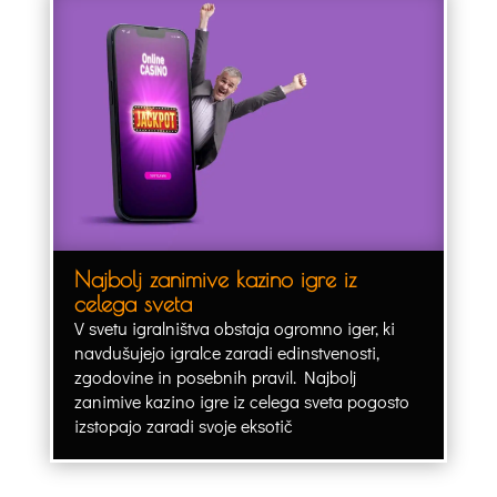
Najbolj zanimive kazino igre iz
celega sveta
V svetu igralništva obstaja ogromno iger, ki
navdušujejo igralce zaradi edinstvenosti,
zgodovine in posebnih pravil. Najbolj
zanimive kazino igre iz celega sveta pogosto
izstopajo zaradi svoje eksotič