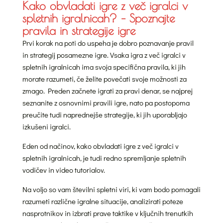
Kako obvladati igre z več igralci v
spletnih igralnicah? – Spoznajte
pravila in strategije igre
Prvi korak na poti do uspeha je dobro poznavanje pravil
in strategij posamezne igre. Vsaka igra z več igralci v
spletnih igralnicah ima svoja specifična pravila, ki jih
morate razumeti, če želite povečati svoje možnosti za
zmago. Preden začnete igrati za pravi denar, se najprej
seznanite z osnovnimi pravili igre, nato pa postopoma
preučite tudi naprednejše strategije, ki jih uporabljajo
izkušeni igralci.
Eden od načinov, kako obvladati igre z več igralci v
spletnih igralnicah, je tudi redno spremljanje spletnih
vodičev in video tutorialov.
Na voljo so vam številni spletni viri, ki vam bodo pomagali
razumeti različne igralne situacije, analizirati poteze
nasprotnikov in izbrati prave taktike v ključnih trenutkih