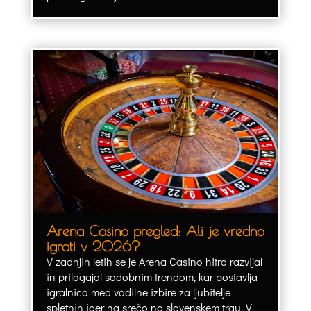
Arena Casino pregled: Ali je vredno
igrati v 2026?
V zadnjih letih se je Arena Casino hitro razvijal
in prilagajal sodobnim trendom, kar postavlja
igralnico med vodilne izbire za ljubitelje
spletnih iger na srečo na slovenskem trgu. V