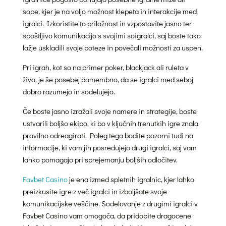
sobe, kjer je na voljo možnost klepeta in interakcije med
igralci. Izkoristite to priložnost in vzpostavite jasno ter
spoštljivo komunikacijo s svojimi soigralci, saj boste tako
lažje uskladili svoje poteze in povečali možnosti za uspeh.
Pri igrah, kot so na primer poker, blackjack ali ruleta v
živo, je še posebej pomembno, da se igralci med seboj
dobro razumejo in sodelujejo.
Če boste jasno izražali svoje namere in strategije, boste
ustvarili boljšo ekipo, ki bo v ključnih trenutkih igre znala
pravilno odreagirati. Poleg tega bodite pozorni tudi na
informacije, ki vam jih posredujejo drugi igralci, saj vam
lahko pomagajo pri sprejemanju boljših odločitev.
Favbet Casino
je ena izmed spletnih igralnic, kjer lahko
preizkusite igre z več igralci in izboljšate svoje
komunikacijske veščine. Sodelovanje z drugimi igralci v
Favbet Casino vam omogoča, da pridobite dragocene