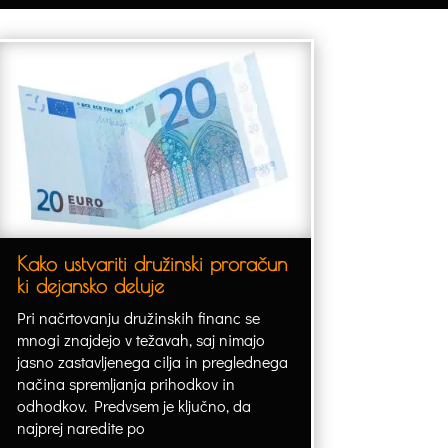
Kako ustvariti družinski proračun
ki dejansko deluje
Pri načrtovanju družinskih financ se
mnogi znajdejo v težavah, saj nimajo
jasno zastavljenega cilja in preglednega
načina spremljanja prihodkov in
odhodkov. Predvsem je ključno, da
najprej naredite po