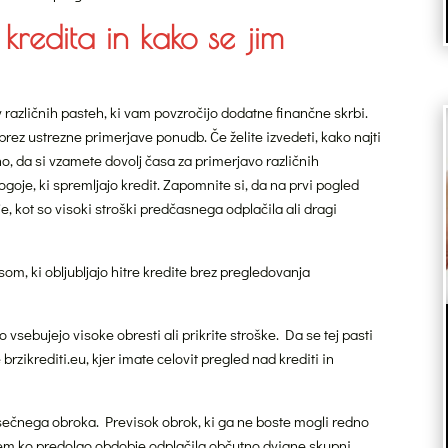
a kredita in kako se jim
 v različnih pasteh, ki vam povzročijo dodatne finančne skrbi.
brez ustrezne primerjave ponudb. Če želite izvedeti, kako najti
o, da si vzamete dovolj časa za primerjavo različnih
goje, ki spremljajo kredit. Zapomnite si, da na prvi pogled
kot so visoki stroški predčasnega odplačila ali dragi
om, ki obljubljajo hitre kredite brez pregledovanja
sebujejo visoke obresti ali prikrite stroške. Da se tej pasti
brzikrediti.eu, kjer imate celovit pregled nad krediti in
mesečnega obroka. Previsok obrok, ki ga ne boste mogli redno
tem ko predolgo obdobje odplačila občutno dvigne skupni