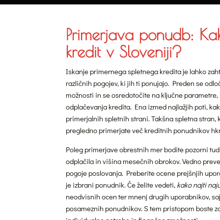
Primerjava ponudb: Kako
kredit v Sloveniji?
Iskanje primernega spletnega kredita je lahko zah
različnih pogojev, ki jih ti ponujajo. Preden se od
možnosti in se osredotočite na ključne parametre, 
odplačevanja kredita. Ena izmed najlažjih poti, kako
primerjalnih spletnih strani. Takšna spletna stran, 
pregledno primerjate več kreditnih ponudnikov hkr
Poleg primerjave obrestnih mer bodite pozorni tu
odplačila in višina mesečnih obrokov. Vedno prev
pogoje poslovanja. Preberite ocene prejšnjih uporab
je izbrani ponudnik. Če želite vedeti,
kako najti naj
neodvisnih ocen ter mnenj drugih uporabnikov, saj 
posameznih ponudnikov. S tem pristopom boste zag