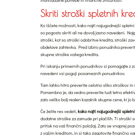
individualne potrebe in finančne zmožnosti.
Skriti stroški spletnih kr
Ko iščete možnosti, kako najti najugodnejši spletni 
so pogosto skriti ali ne dovolj jasno navedeni. N
stroški, kot so stroški odobritve kredita, stroški za
obdelave zahtevka. Pred izbiro ponudnika preverite 
skupne stroške vašega kredita.
Pri iskanju primernih ponudnikov si pomagajte z zane
navedeni vsi pogoji posameznih ponudnikov.
Tam lahko hitro preverite celotno sliko stroškov 
Pomembno je, da vedno preverite tudi letno efektiv
zato veliko bolj realen kazalnik skupne cene, ki jo b
Če želite res vedeti,
kako najti najugodnejši spletni 
dodatne stroške za zamude pri plačilih. Ti stroški 
pritisk na vaš finančni položaj. Zato se vnaprej 
z vašim kreditom, in si tako zagotovite finančno v