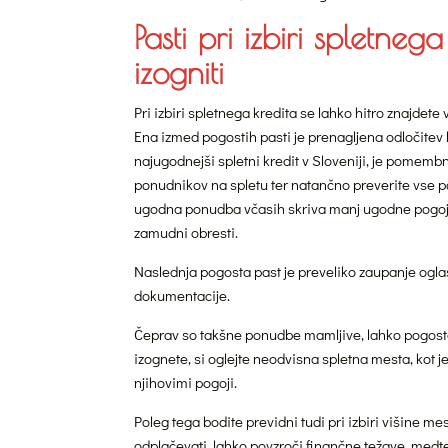
Pasti pri izbiri spletneg
izogniti
Pri izbiri spletnega kredita se lahko hitro znajdete
Ena izmed pogostih pasti je prenagljena odločitev 
najugodnejši spletni kredit v Sloveniji, je pomembn
ponudnikov na spletu ter natančno preverite vse po
ugodna ponudba včasih skriva manj ugodne pogoje, 
zamudni obresti.
Naslednja pogosta past je preveliko zaupanje oglas
dokumentacije.
Čeprav so takšne ponudbe mamljive, lahko pogosto v
izognete, si oglejte neodvisna spletna mesta, kot je 
njihovimi pogoji.
Poleg tega bodite previdni tudi pri izbiri višine 
odplačevati, lahko povzroči finančne težave, med