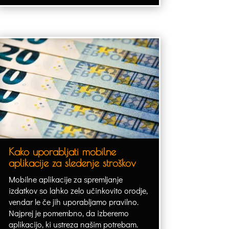
Kako uporabljati mobilne
aplikacije za sledenje stroškov
Mobilne aplikacije za spremljanje
izdatkov so lahko zelo učinkovito orodje,
vendar le če jih uporabljamo pravilno.
Najprej je pomembno, da izberemo
aplikacijo, ki ustreza našim potrebam.