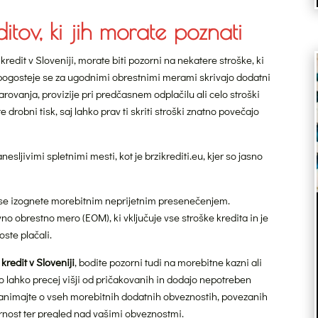
editov, ki jih morate poznati
kredit v Sloveniji, morate biti pozorni na nekatere stroške, ki
ajpogosteje se za ugodnimi obrestnimi merami skrivajo dodatni
varovanja, provizije pri predčasnem odplačilu ali celo stroški
drobni tisk, saj lahko prav ti skriti stroški znatno povečajo
sljivimi spletnimi mesti, kot je brzikrediti.eu, kjer so jasno
in se izognete morebitnim neprijetnim presenečenjem.
no obrestno mero (EOM), ki vključuje vse stroške kredita in je
oste plačali.
kredit v Sloveniji
, bodite pozorni tudi na morebitne kazni ali
so lahko precej višji od pričakovanih in dodajo nepotreben
pozanimajte o vseh morebitnih dodatnih obveznostih, povezanih
arnost ter pregled nad vašimi obveznostmi.