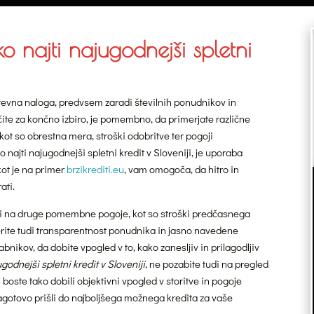
 najti najugodnejši spletni
tevna naloga, predvsem zaradi številnih ponudnikov in
ločite za končno izbiro, je pomembno, da primerjate različne
kot so obrestna mera, stroški odobritve ter pogoji
 najti najugodnejši spletni kredit v Sloveniji, je uporaba
kot je na primer
brzikrediti.eu
, vam omogoča, da hitro in
ati.
di na druge pomembne pogoje, kot so stroški predčasnega
erite tudi transparentnost ponudnika in jasno navedene
nikov, da dobite vpogled v to, kako zanesljiv in prilagodljiv
ugodnejši spletni kredit v Sloveniji
, ne pozabite tudi na pregled
boste tako dobili objektivni vpogled v storitve in pogoje
otovo prišli do najboljšega možnega kredita za vaše