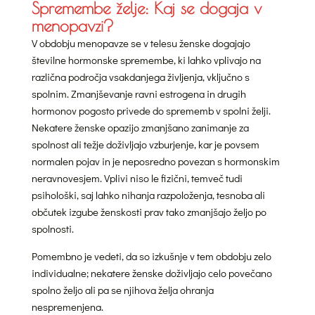
Spremembe želje: Kaj se dogaja v
menopavzi?
V obdobju menopavze se v telesu ženske dogajajo
številne hormonske spremembe, ki lahko vplivajo na
različna področja vsakdanjega življenja, vključno s
spolnim. Zmanjševanje ravni estrogena in drugih
hormonov pogosto privede do sprememb v spolni želji.
Nekatere ženske opazijo zmanjšano zanimanje za
spolnost ali težje doživljajo vzburjenje, kar je povsem
normalen pojav in je neposredno povezan s hormonskim
neravnovesjem. Vplivi niso le fizični, temveč tudi
psihološki, saj lahko nihanja razpoloženja, tesnoba ali
občutek izgube ženskosti prav tako zmanjšajo željo po
spolnosti.
Pomembno je vedeti, da so izkušnje v tem obdobju zelo
individualne; nekatere ženske doživljajo celo povečano
spolno željo ali pa se njihova želja ohranja
nespremenjena.