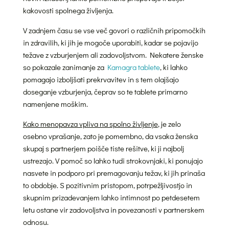
kakovosti spolnega življenja.
V zadnjem času se vse več govori o različnih pripomočkih
in zdravilih, ki jih je mogoče uporabiti, kadar se pojavijo
težave z vzburjenjem ali zadovoljstvom. Nekatere ženske
so pokazale zanimanje za
Kamagra tablete
, ki lahko
pomagajo izboljšati prekrvavitev in s tem olajšajo
doseganje vzburjenja, čeprav so te tablete primarno
namenjene moškim.
Kako menopavza vpliva na spolno življenje
, je zelo
osebno vprašanje, zato je pomembno, da vsaka ženska
skupaj s partnerjem poišče tiste rešitve, ki ji najbolj
ustrezajo. V pomoč so lahko tudi strokovnjaki, ki ponujajo
nasvete in podporo pri premagovanju težav, ki jih prinaša
to obdobje. S pozitivnim pristopom, potrpežljivostjo in
skupnim prizadevanjem lahko intimnost po petdesetem
letu ostane vir zadovoljstva in povezanosti v partnerskem
odnosu.