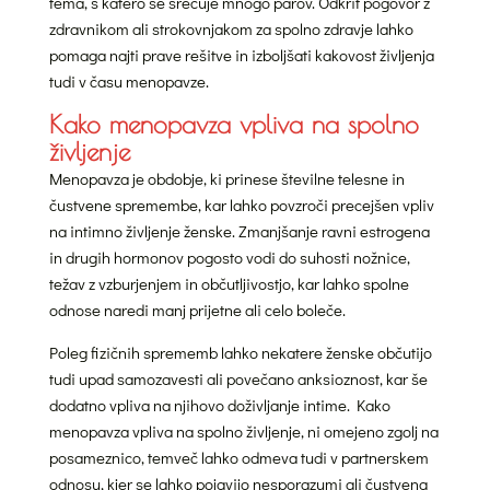
tema, s katero se srečuje mnogo parov. Odkrit pogovor z
zdravnikom ali strokovnjakom za spolno zdravje lahko
pomaga najti prave rešitve in izboljšati kakovost življenja
tudi v času menopavze.
Kako menopavza vpliva na spolno
življenje
Menopavza je obdobje, ki prinese številne telesne in
čustvene spremembe, kar lahko povzroči precejšen vpliv
na intimno življenje ženske. Zmanjšanje ravni estrogena
in drugih hormonov pogosto vodi do suhosti nožnice,
težav z vzburjenjem in občutljivostjo, kar lahko spolne
odnose naredi manj prijetne ali celo boleče.
Poleg fizičnih sprememb lahko nekatere ženske občutijo
tudi upad samozavesti ali povečano anksioznost, kar še
dodatno vpliva na njihovo doživljanje intime. Kako
menopavza vpliva na spolno življenje, ni omejeno zgolj na
posameznico, temveč lahko odmeva tudi v partnerskem
odnosu, kjer se lahko pojavijo nesporazumi ali čustvena