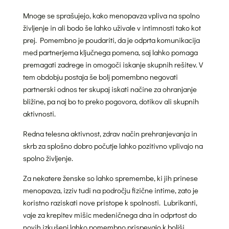
Mnoge se sprašujejo, kako menopavza vpliva na spolno
življenje in ali bodo še lahko uživale v intimnosti tako kot
prej. Pomembno je poudariti, da je odprta komunikacija
med partnerjema ključnega pomena, saj lahko pomaga
premagati zadrege in omogoči iskanje skupnih rešitev. V
tem obdobju postaja še bolj pomembno negovati
partnerski odnos ter skupaj iskati načine za ohranjanje
bližine, pa naj bo to preko pogovora, dotikov ali skupnih
aktivnosti.
Redna telesna aktivnost, zdrav način prehranjevanja in
skrb za splošno dobro počutje lahko pozitivno vplivajo na
spolno življenje.
Za nekatere ženske so lahko spremembe, ki jih prinese
menopavza, izziv tudi na področju fizične intime, zato je
koristno raziskati nove pristope k spolnosti. Lubrikanti,
vaje za krepitev mišic medeničnega dna in odprtost do
novih izkušenj lahko pomembno prispevajo k boljši