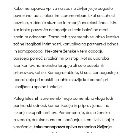
Kako menopavza vpliva na spolno življenje, je pogosto
povezano tudi s telesnimi spremembami, kot so suhost
nožnice, redčenje sluznice in zmanjšana elastičnost tkiv,
kar lahko povzroča nelagodje ali celo bolečine med
spolnim odnosom. Zaradi teh sprememb se lahko ženska
začne izogibati intimnosti, kar vpliva na partnerski odnos
in samopodobo. Nekatere ženske v tem obdobju
poiščejo pomoč z različnimi pristopi, kot so uporaba
lubrikantov, hormonska terapija ali celo posebnih
pripravkov, kot so Kamagra tablete, ki se sicer pogosteje
uporabljajo pri moških, a lahko služijo kot pomoč pri
izboljšanju spolne funkcije.
Poleg telesnih sprememb imajo pomembno vlogo tudi
partnerski odnosi, komunikacija in pripravljenost na
iskanje skupnih rešitev. Pomembno je, da se ženske
zavedajo, da niso same pri soočanju s temi izzivi, saj je
vprašanje,
kako menopavza vpliva na spolno življenje
,