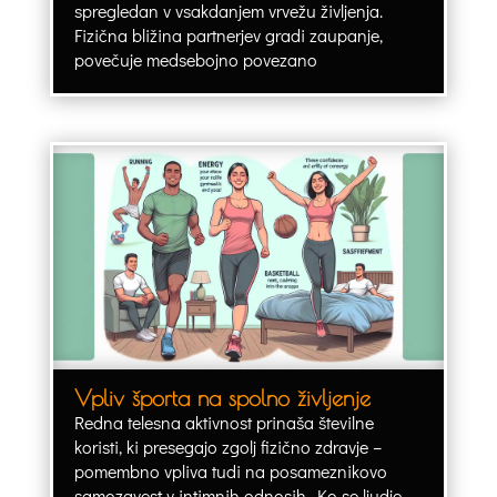
spregledan v vsakdanjem vrvežu življenja.
Fizična bližina partnerjev gradi zaupanje,
povečuje medsebojno povezano
Vpliv športa na spolno življenje
Redna telesna aktivnost prinaša številne
koristi, ki presegajo zgolj fizično zdravje –
pomembno vpliva tudi na posameznikovo
samozavest v intimnih odnosih. Ko se ljudje