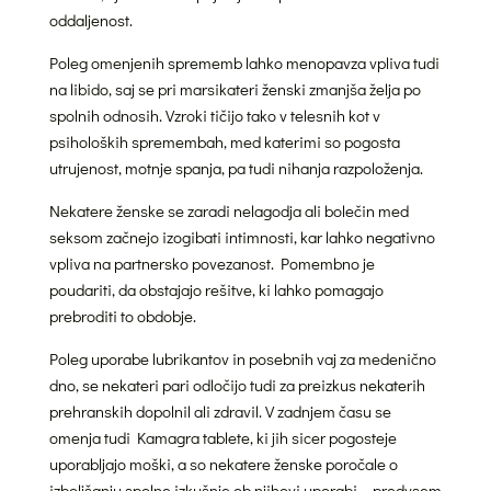
oddaljenost.
Poleg omenjenih sprememb lahko menopavza vpliva tudi
na libido, saj se pri marsikateri ženski zmanjša želja po
spolnih odnosih. Vzroki tičijo tako v telesnih kot v
psiholoških spremembah, med katerimi so pogosta
utrujenost, motnje spanja, pa tudi nihanja razpoloženja.
Nekatere ženske se zaradi nelagodja ali bolečin med
seksom začnejo izogibati intimnosti, kar lahko negativno
vpliva na partnersko povezanost. Pomembno je
poudariti, da obstajajo rešitve, ki lahko pomagajo
prebroditi to obdobje.
Poleg uporabe lubrikantov in posebnih vaj za medenično
dno, se nekateri pari odločijo tudi za preizkus nekaterih
prehranskih dopolnil ali zdravil. V zadnjem času se
omenja tudi Kamagra tablete, ki jih sicer pogosteje
uporabljajo moški, a so nekatere ženske poročale o
izboljšanju spolne izkušnje ob njihovi uporabi – predvsem