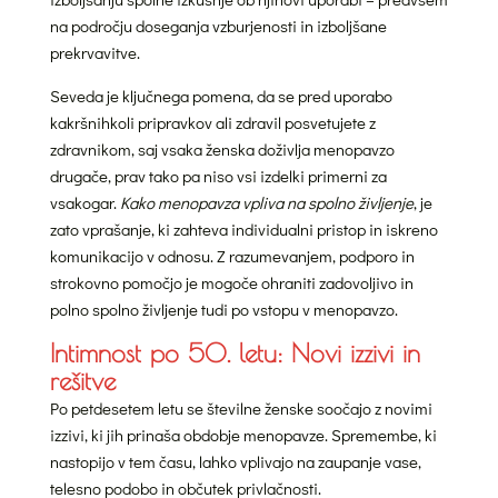
na področju doseganja vzburjenosti in izboljšane
prekrvavitve.
Seveda je ključnega pomena, da se pred uporabo
kakršnihkoli pripravkov ali zdravil posvetujete z
zdravnikom, saj vsaka ženska doživlja menopavzo
drugače, prav tako pa niso vsi izdelki primerni za
vsakogar.
Kako menopavza vpliva na spolno življenje
, je
zato vprašanje, ki zahteva individualni pristop in iskreno
komunikacijo v odnosu. Z razumevanjem, podporo in
strokovno pomočjo je mogoče ohraniti zadovoljivo in
polno spolno življenje tudi po vstopu v menopavzo.
Intimnost po 50. letu: Novi izzivi in
rešitve
Po petdesetem letu se številne ženske soočajo z novimi
izzivi, ki jih prinaša obdobje menopavze. Spremembe, ki
nastopijo v tem času, lahko vplivajo na zaupanje vase,
telesno podobo in občutek privlačnosti.