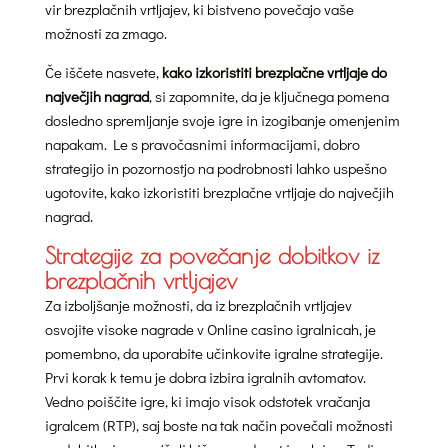
vir brezplačnih vrtljajev, ki bistveno povečajo vaše
možnosti za zmago.
Če iščete nasvete,
kako izkoristiti brezplačne vrtljaje do
največjih nagrad
, si zapomnite, da je ključnega pomena
dosledno spremljanje svoje igre in izogibanje omenjenim
napakam. Le s pravočasnimi informacijami, dobro
strategijo in pozornostjo na podrobnosti lahko uspešno
ugotovite, kako izkoristiti brezplačne vrtljaje do največjih
nagrad.
Strategije za povečanje dobitkov iz
brezplačnih vrtljajev
Za izboljšanje možnosti, da iz brezplačnih vrtljajev
osvojite visoke nagrade v Online casino igralnicah, je
pomembno, da uporabite učinkovite igralne strategije.
Prvi korak k temu je dobra izbira igralnih avtomatov.
Vedno poiščite igre, ki imajo visok odstotek vračanja
igralcem (RTP), saj boste na tak način povečali možnosti