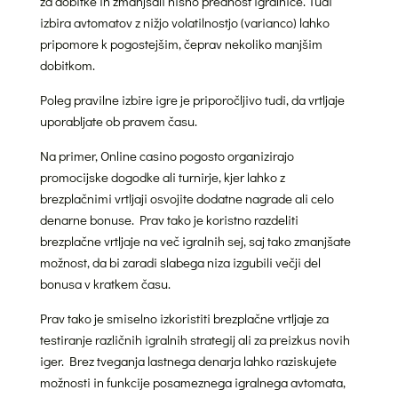
za dobitke in zmanjšali hišno prednost igralnice. Tudi
izbira avtomatov z nižjo volatilnostjo (varianco) lahko
pripomore k pogostejšim, čeprav nekoliko manjšim
dobitkom.
Poleg pravilne izbire igre je priporočljivo tudi, da vrtljaje
uporabljate ob pravem času.
Na primer, Online casino pogosto organizirajo
promocijske dogodke ali turnirje, kjer lahko z
brezplačnimi vrtljaji osvojite dodatne nagrade ali celo
denarne bonuse. Prav tako je koristno razdeliti
brezplačne vrtljaje na več igralnih sej, saj tako zmanjšate
možnost, da bi zaradi slabega niza izgubili večji del
bonusa v kratkem času.
Prav tako je smiselno izkoristiti brezplačne vrtljaje za
testiranje različnih igralnih strategij ali za preizkus novih
iger. Brez tveganja lastnega denarja lahko raziskujete
možnosti in funkcije posameznega igralnega avtomata,