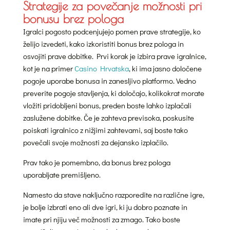
Strategije za povečanje možnosti pri
bonusu brez pologa
Igralci pogosto podcenjujejo pomen prave strategije, ko
želijo izvedeti, kako izkoristiti bonus brez pologa in
osvojiti prave dobitke. Prvi korak je izbira prave igralnice,
kot je na primer
Casino Hrvatska
, ki ima jasno določene
pogoje uporabe bonusa in zanesljivo platformo. Vedno
preverite pogoje stavljenja, ki določajo, kolikokrat morate
vložiti pridobljeni bonus, preden boste lahko izplačali
zaslužene dobitke. Če je zahteva previsoka, poskusite
poiskati igralnico z nižjimi zahtevami, saj boste tako
povečali svoje možnosti za dejansko izplačilo.
Prav tako je pomembno, da bonus brez pologa
uporabljate premišljeno.
Namesto da stave naključno razporedite na različne igre,
je bolje izbrati eno ali dve igri, ki ju dobro poznate in
imate pri njiju več možnosti za zmago. Tako boste