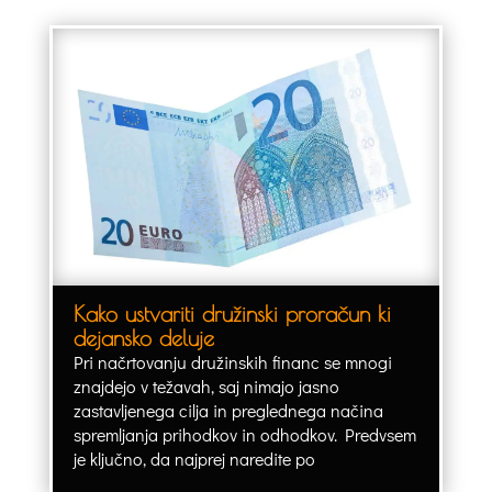
Kako ustvariti družinski proračun ki
dejansko deluje
Pri načrtovanju družinskih financ se mnogi
znajdejo v težavah, saj nimajo jasno
zastavljenega cilja in preglednega načina
spremljanja prihodkov in odhodkov. Predvsem
je ključno, da najprej naredite po