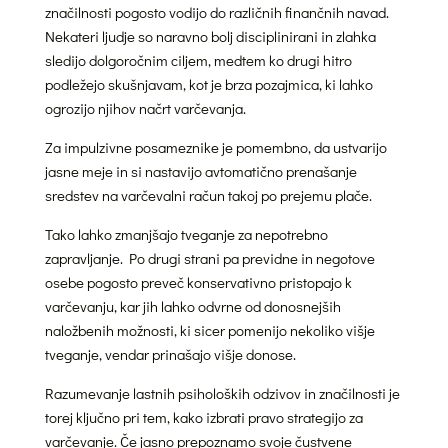
značilnosti pogosto vodijo do različnih finančnih navad.
Nekateri ljudje so naravno bolj disciplinirani in zlahka
sledijo dolgoročnim ciljem, medtem ko drugi hitro
podležejo skušnjavam, kot je brza pozajmica, ki lahko
ogrozijo njihov načrt varčevanja.
Za impulzivne posameznike je pomembno, da ustvarijo
jasne meje in si nastavijo avtomatično prenašanje
sredstev na varčevalni račun takoj po prejemu plače.
Tako lahko zmanjšajo tveganje za nepotrebno
zapravljanje. Po drugi strani pa previdne in negotove
osebe pogosto preveč konservativno pristopajo k
varčevanju, kar jih lahko odvrne od donosnejših
naložbenih možnosti, ki sicer pomenijo nekoliko višje
tveganje, vendar prinašajo višje donose.
Razumevanje lastnih psiholoških odzivov in značilnosti je
torej ključno pri tem, kako izbrati pravo strategijo za
varčevanje. Če jasno prepoznamo svoje čustvene