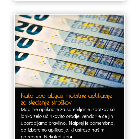
Kako uporabljati mobilne aplikacije
za sledenje stroškov
Mobilne aplikacije za spremljanje izdatkov so
lahko zelo učinkovito orodje, vendar le če jih
uporabljamo pravilno. Najprej je pomembno,
da izberemo aplikacijo, ki ustreza našim
potrebam. Nekateri upor