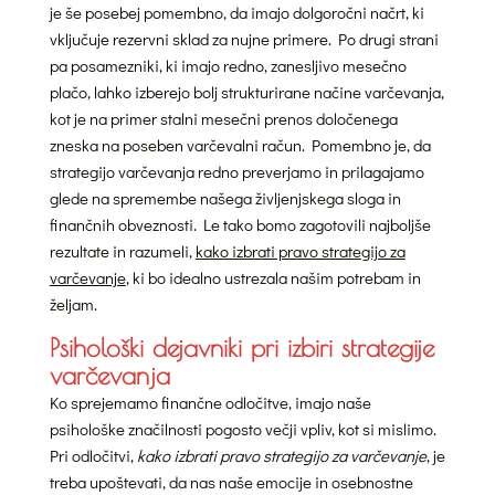
je še posebej pomembno, da imajo dolgoročni načrt, ki
vključuje rezervni sklad za nujne primere. Po drugi strani
pa posamezniki, ki imajo redno, zanesljivo mesečno
plačo, lahko izberejo bolj strukturirane načine varčevanja,
kot je na primer stalni mesečni prenos določenega
zneska na poseben varčevalni račun. Pomembno je, da
strategijo varčevanja redno preverjamo in prilagajamo
glede na spremembe našega življenjskega sloga in
finančnih obveznosti. Le tako bomo zagotovili najboljše
rezultate in razumeli,
kako izbrati pravo strategijo za
varčevanje
, ki bo idealno ustrezala našim potrebam in
željam.
Psihološki dejavniki pri izbiri strategije
varčevanja
Ko sprejemamo finančne odločitve, imajo naše
psihološke značilnosti pogosto večji vpliv, kot si mislimo.
Pri odločitvi,
kako izbrati pravo strategijo za varčevanje
, je
treba upoštevati, da nas naše emocije in osebnostne