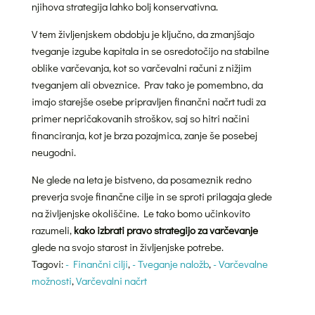
njihova strategija lahko bolj konservativna.
V tem življenjskem obdobju je ključno, da zmanjšajo
tveganje izgube kapitala in se osredotočijo na stabilne
oblike varčevanja, kot so varčevalni računi z nižjim
tveganjem ali obveznice. Prav tako je pomembno, da
imajo starejše osebe pripravljen finančni načrt tudi za
primer nepričakovanih stroškov, saj so hitri načini
financiranja, kot je brza pozajmica, zanje še posebej
neugodni.
Ne glede na leta je bistveno, da posameznik redno
preverja svoje finančne cilje in se sproti prilagaja glede
na življenjske okoliščine. Le tako bomo učinkovito
razumeli,
kako izbrati pravo strategijo za varčevanje
glede na svojo starost in življenjske potrebe.
Tagovi:
- Finančni cilji
,
- Tveganje naložb
,
- Varčevalne
možnosti
,
Varčevalni načrt