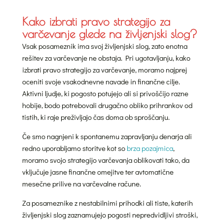
Kako izbrati pravo strategijo za
varčevanje glede na življenjski slog?
Vsak posameznik ima svoj življenjski slog, zato enotna
rešitev za varčevanje ne obstaja. Pri ugotavljanju, kako
izbrati pravo strategijo za varčevanje, moramo najprej
oceniti svoje vsakodnevne navade in finančne cilje.
Aktivni ljudje, ki pogosto potujejo ali si privoščijo razne
hobije, bodo potrebovali drugačno obliko prihrankov od
tistih, ki raje preživljajo čas doma ob sproščanju.
Če smo nagnjeni k spontanemu zapravljanju denarja ali
redno uporabljamo storitve kot so
brza pozajmica
,
moramo svojo strategijo varčevanja oblikovati tako, da
vključuje jasne finančne omejitve ter avtomatične
mesečne prilive na varčevalne račune.
Za posameznike z nestabilnimi prihodki ali tiste, katerih
življenjski slog zaznamujejo pogosti nepredvidljivi stroški,