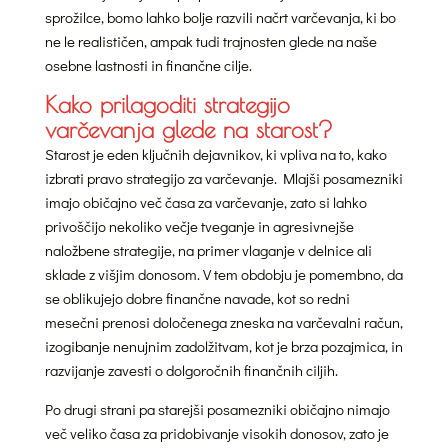
sprožilce, bomo lahko bolje razvili načrt varčevanja, ki bo
ne le realističen, ampak tudi trajnosten glede na naše
osebne lastnosti in finančne cilje.
Kako prilagoditi strategijo
varčevanja glede na starost?
Starost je eden ključnih dejavnikov, ki vpliva na to, kako
izbrati pravo strategijo za varčevanje. Mlajši posamezniki
imajo običajno več časa za varčevanje, zato si lahko
privoščijo nekoliko večje tveganje in agresivnejše
naložbene strategije, na primer vlaganje v delnice ali
sklade z višjim donosom. V tem obdobju je pomembno, da
se oblikujejo dobre finančne navade, kot so redni
mesečni prenosi določenega zneska na varčevalni račun,
izogibanje nenujnim zadolžitvam, kot je brza pozajmica, in
razvijanje zavesti o dolgoročnih finančnih ciljih.
Po drugi strani pa starejši posamezniki običajno nimajo
več veliko časa za pridobivanje visokih donosov, zato je