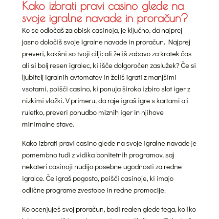
Kako izbrati pravi casino glede na
svoje igralne navade in proračun?
Ko se odločaš za obisk casinoja, je ključno, da najprej
jasno določiš svoje igralne navade in proračun. Najprej
preveri, kakšni so tvoji cilji: ali želiš zabavo za kratek čas
ali si bolj resen igralec, ki išče dolgoročen zaslužek? Če si
ljubitelj igralnih avtomatov in želiš igrati z manjšimi
vsotami, poišči casino, ki ponuja široko izbiro slot iger z
nizkimi vložki. V primeru, da raje igraš igre s kartami ali
ruletko, preveri ponudbo miznih iger in njihove
minimalne stave.
Kako izbrati pravi casino glede na svoje igralne navade je
pomembno tudi z vidika bonitetnih programov, saj
nekateri casinoji nudijo posebne ugodnosti za redne
igralce. Če igraš pogosto, poišči casinoje, ki imajo
odlične programe zvestobe in redne promocije.
Ko ocenjuješ svoj proračun, bodi realen glede tega, koliko