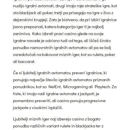
nudijo igralni avtomati, drugi imajo raje strateške igre, kot
sta blackjack ali poker, tretji pa prisegajo na igre v živo z
dejanskimi krupjeji. Zato je bistveno, da pri izbiri igralnice
jasno prepoznaš, katera kategorija iger ti je najbolj
zanimiva. Kako izbrati pravi casino glede na svoje
igralne navade je odvisno tudi od tega, ali iščeš široko
ponudbo raznovrstnih igralnih avtomatov ali pa se bolj
osredotočaš na kakovost miznih iger, kot so ruleta, poker
ali baccarat.
Če si ljubitelj igralnih avtomatov, preveri igralnice, ki
ponujajo največje število igralnih avtomatov priznanih
ponudnikov, kot so NetEnt, Microgaming ali Playtech. Za
tiste, ki imajo radi igralne avtomate z jackpoti, je
pomembno preveriti, ali casino ponuja progresivne
jackpote z visokimi izplačili.
Ljubitelji miznih iger naj izberejo casino z bogato
ponudbo različnih variant rulete in blackjacka ter z