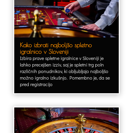
Kako izbrati najboljšo spletno
igralnico v Sloveniji
Izbira prave spletne igralnice v Sloveniji je
lahko precejšen izziv, saj je spletni trg poln
različnih ponudnikov, ki obljubljajo najboljšo
možno igralno izkušnjo. Pomembno je, da se
pred registracijo