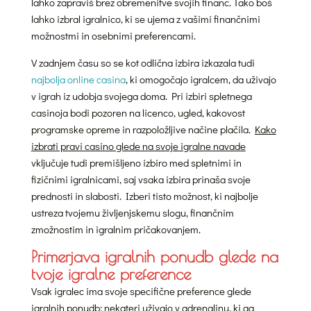
lahko zapraviš brez obremenitve svojih financ. Tako boš
lahko izbral igralnico, ki se ujema z vašimi finančnimi
možnostmi in osebnimi preferencami.
V zadnjem času so se kot odlična izbira izkazala tudi
najbolja online casina
, ki omogočajo igralcem, da uživajo
v igrah iz udobja svojega doma. Pri izbiri spletnega
casinoja bodi pozoren na licenco, ugled, kakovost
programske opreme in razpoložljive načine plačila.
Kako
izbrati pravi casino glede na svoje igralne navade
vključuje tudi premišljeno izbiro med spletnimi in
fizičnimi igralnicami, saj vsaka izbira prinaša svoje
prednosti in slabosti. Izberi tisto možnost, ki najbolje
ustreza tvojemu življenjskemu slogu, finančnim
zmožnostim in igralnim pričakovanjem.
Primerjava igralnih ponudb glede na
tvoje igralne preference
Vsak igralec ima svoje specifične preference glede
igralnih ponudb: nekateri uživajo v adrenalinu, ki ga