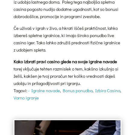
iz udobja lastnega doma. Poleg tega najboljša spletna
casina pogosto nudijo dodatne ugodnosti, kot so bonusi
dobrodošlice, promocije in programi zvestobe.
Če uživaš v igrah v živo, a hkrati iščeš praktičnost, lahko
izbereš spletne igralnice, ki imajo široko ponudbo live
casino iger. Tako lahko združiš prednosti fizične igralnice
z udobjem spleta.
Kako izbrati pravi casino glede na svoje igralne navade
torej vključuje tehten razmislek o tem, kakšno izkušnjo si
želiš, kakšen je tvoj proračun ter koliko vrednosti daješ
udobju in prilagodljivosti pri igranju.
Tagovi:
- Igralne navade
,
Bonus ponudba
,
Izbira Casina
,
Varno igranje