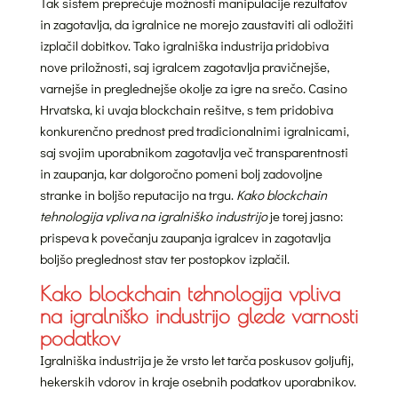
Tak sistem preprečuje možnosti manipulacije rezultatov
in zagotavlja, da igralnice ne morejo zaustaviti ali odložiti
izplačil dobitkov. Tako igralniška industrija pridobiva
nove priložnosti, saj igralcem zagotavlja pravičnejše,
varnejše in preglednejše okolje za igre na srečo. Casino
Hrvatska, ki uvaja blockchain rešitve, s tem pridobiva
konkurenčno prednost pred tradicionalnimi igralnicami,
saj svojim uporabnikom zagotavlja več transparentnosti
in zaupanja, kar dolgoročno pomeni bolj zadovoljne
stranke in boljšo reputacijo na trgu.
Kako blockchain
tehnologija vpliva na igralniško industrijo
je torej jasno:
prispeva k povečanju zaupanja igralcev in zagotavlja
boljšo preglednost stav ter postopkov izplačil.
Kako blockchain tehnologija vpliva
na igralniško industrijo glede varnosti
podatkov
Igralniška industrija je že vrsto let tarča poskusov goljufij,
hekerskih vdorov in kraje osebnih podatkov uporabnikov.