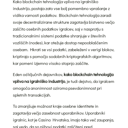
Kako blockchain tehnologija vpliva na igralniško
industrijo, postaja zato vse bolj pomembno vprašanje z
vidika varnosti podatkov. Blockchain tehnologija zaradi
svoje decentralizirane strukture zagotavlja bistveno večjo
zaščito osebnih podatkov igralcev, saj v nasprotju s
tradicionalnimi sistemi podatke shranjuje v številnih
vozliščih (nodes), kar otežuje dostop nepooblaščenim
osebam. Hkrati se vsi podatki, zabeleženi v verigi blokov,
kriptirajo s pomočjo sodobnih kriptografskih algoritmov,
kar pomeni izjemno visoko stopnjo zaščite.
Eden od ključnih dejavnikov,
kako blockchain tehnologija
vpliva na igralniško industrijo
, je tudi dejstvo, da igralcem
omogoča anonimnost oziroma psevdonimnost pri
spletnih transakcijah.
To zmanjšuje možnost kraje osebne identitete in
zagotavlja večjo zasebnost uporabnikov. Uporabniki
igralnic, kot je Casino Hrvatska, imajo tako več zaupanja,
saj vedo, da so njihovi podatki zaščiteni pred