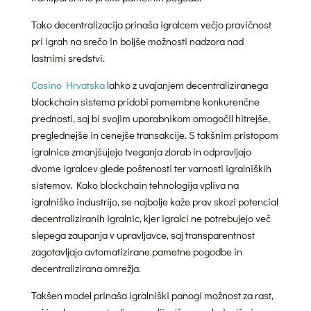
Tako decentralizacija prinaša igralcem večjo pravičnost
pri igrah na srečo in boljše možnosti nadzora nad
lastnimi sredstvi.
Casino Hrvatska
lahko z uvajanjem decentraliziranega
blockchain sistema pridobi pomembne konkurenčne
prednosti, saj bi svojim uporabnikom omogočil hitrejše,
preglednejše in cenejše transakcije. S takšnim pristopom
igralnice zmanjšujejo tveganja zlorab in odpravljajo
dvome igralcev glede poštenosti ter varnosti igralniških
sistemov. Kako blockchain tehnologija vpliva na
igralniško industrijo, se najbolje kaže prav skozi potencial
decentraliziranih igralnic, kjer igralci ne potrebujejo več
slepega zaupanja v upravljavce, saj transparentnost
zagotavljajo avtomatizirane pametne pogodbe in
decentralizirana omrežja.
Takšen model prinaša igralniški panogi možnost za rast,