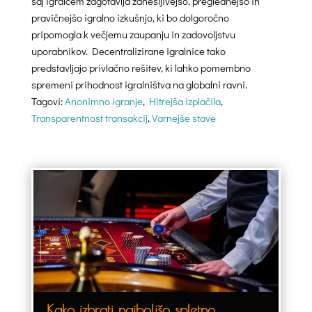
saj igralcem zagotavlja zanesljivejšo, preglednejšo in
pravičnejšo igralno izkušnjo, ki bo dolgoročno
pripomogla k večjemu zaupanju in zadovoljstvu
uporabnikov. Decentralizirane igralnice tako
predstavljajo privlačno rešitev, ki lahko pomembno
spremeni prihodnost igralništva na globalni ravni.
Tagovi:
Anonimno igranje
,
Hitrejša izplačila
,
Transparentnost transakcij
,
Varnejše stave
Kako izbrati najboljšo spletno