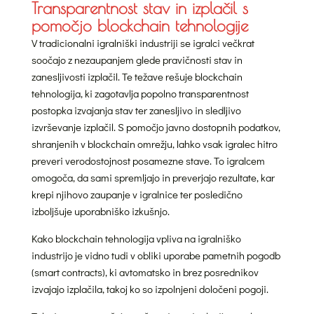
Transparentnost stav in izplačil s
pomočjo blockchain tehnologije
V tradicionalni igralniški industriji se igralci večkrat
soočajo z nezaupanjem glede pravičnosti stav in
zanesljivosti izplačil. Te težave rešuje blockchain
tehnologija, ki zagotavlja popolno transparentnost
postopka izvajanja stav ter zanesljivo in sledljivo
izvrševanje izplačil. S pomočjo javno dostopnih podatkov,
shranjenih v blockchain omrežju, lahko vsak igralec hitro
preveri verodostojnost posamezne stave. To igralcem
omogoča, da sami spremljajo in preverjajo rezultate, kar
krepi njihovo zaupanje v igralnice ter posledično
izboljšuje uporabniško izkušnjo.
Kako blockchain tehnologija vpliva na igralniško
industrijo je vidno tudi v obliki uporabe pametnih pogodb
(smart contracts), ki avtomatsko in brez posrednikov
izvajajo izplačila, takoj ko so izpolnjeni določeni pogoji.