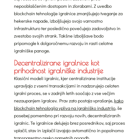
nepooblaščenim dostopom in zlorabami. Z uvedbo
blockchain tehnologije igralnice zmanjšujejo tveganje za
hekerske napade, izboljšujejo svojo varnostno
infrastrukturo ter posledično povečujejo zadovoljstvo in
zvestobo svojih strank. Takšne izboljšave bodo
pripomogle k dolgoročnemu razvoju in rasti celotne
igralniške panoge.
Decentralizirane igralnice kot
prihodnost igralniške industrije
Klasični modeli igralnic, kjer centralizirane institucije
upravljajo z vsemi transakcijami in nadzorujejo celoten
igralni proces, se v zadnjih letih soočajo z vse večjim
nezaupanjem igralcev. Prav zato postaja vprašanje,
kako
blockchain tehnologija vpliva na igralniško industrijo
, še
posebej pomembno pri razvoju novih, decentraliziranih
igralnic. Te igralnice delujejo brez posrednikov, saj proces
vplačil, stav in izplačil izvajajo avtomatično in popolnoma
transparentno preko pametnih pogodb.