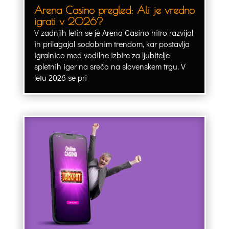
Arena Casino pregled: Ali je vredno
igrati v 2026?
V zadnjih letih se je Arena Casino hitro razvijal
in prilagajal sodobnim trendom, kar postavlja
igralnico med vodilne izbire za ljubitelje
spletnih iger na srečo na slovenskem trgu. V
letu 2026 se pri