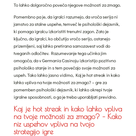
To lahko dolgoročno poveča njegove možnosti za zmago.
Pomembno pa je, da igralci razumejo, da vroča serija ni
jamstvo za stalne uspehe, temveč le psihološki dejavnik,
ki pomaga igralcu izkoristiti trenutni zagon. Zato je
ključno, da igralci, ko občutijo vročo serijo, ostanejo
prizemljeni, saj lahko pretirana samozavest vodi do
tveganih odločitev. Razumevanje tega učinka jim
omogoča, da v Germania Casinoju izkoristijo pozitivno
psihološko stanje in s tem povečajo svoje možnosti za
uspeh. Tako lahko jasno vidimo, Kaj je hot streak in kako
lahko vpliva na tvoje možnosti za zmago? – gre za
pomemben psihološki dejavnik, ki lahko okrepi tvoje
igralne sposobnosti, a ga je treba uporabljati previdno.
Kaj je hot streak in kako lahko vpliva
na tvoje možnosti za zmago? – Kako
niz uspehov vpliva na tvojo
strategijo igre