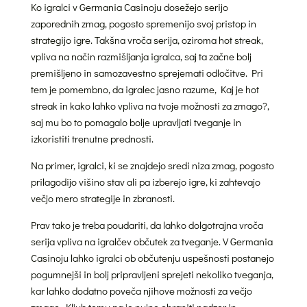
Ko igralci v Germania Casinoju dosežejo serijo
zaporednih zmag, pogosto spremenijo svoj pristop in
strategijo igre. Takšna vroča serija, oziroma hot streak,
vpliva na način razmišljanja igralca, saj ta začne bolj
premišljeno in samozavestno sprejemati odločitve. Pri
tem je pomembno, da igralec jasno razume, Kaj je hot
streak in kako lahko vpliva na tvoje možnosti za zmago?,
saj mu bo to pomagalo bolje upravljati tveganje in
izkoristiti trenutne prednosti.
Na primer, igralci, ki se znajdejo sredi niza zmag, pogosto
prilagodijo višino stav ali pa izberejo igre, ki zahtevajo
večjo mero strategije in zbranosti.
Prav tako je treba poudariti, da lahko dolgotrajna vroča
serija vpliva na igralčev občutek za tveganje. V Germania
Casinoju lahko igralci ob občutenju uspešnosti postanejo
pogumnejši in bolj pripravljeni sprejeti nekoliko tveganja,
kar lahko dodatno poveča njihove možnosti za večjo
zmago. Kljub temu pa je nujno ohraniti nadzor in