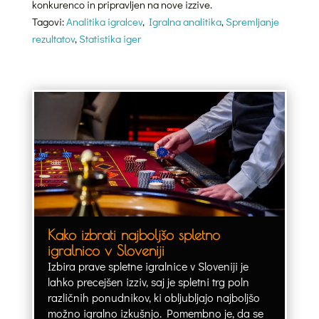
konkurenco in pripravljen na nove izzive.
Tagovi:
Analitika igralcev
,
Igralna analitika
,
Spremljanje
rezultatov
,
Statistika iger
Kako izbrati najboljšo spletno
igralnico v Sloveniji
Izbira prave spletne igralnice v Sloveniji je
lahko precejšen izziv, saj je spletni trg poln
različnih ponudnikov, ki obljubljajo najboljšo
možno igralno izkušnjo. Pomembno je, da se