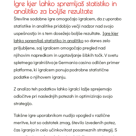
Igre kjer lahko spremljaš statistiko in
analitiko za boljše rezultate
Številne sodobne igre omogočajo igralcem, da z uporabo
statistike in analitike pridobijo večji nadzor nad svojo
uspešnostjo in s tem dosežejo boljše rezultate.
Igre kjer
lahko spremljaš statistiko in analitiko
so danes zelo
priljubljene, saj igralcem omogočajo pregled nad
njihovim napredkom in ugotavljanje šibkih točk. V svetu
spletnega igralništva je Germania casino odličen primer
platforme, ki igralcem ponuja podrobne statistične
podatke o njihovem igranju.
Z analizo teh podatkov lahko igralci lažje sprejemajo
odločitve pri naslednjih potezah in optimizirajo svojo
strategijo.
Takšne igre uporabnikom nudijo vpogled v različne
meritve, kot so odstotek zmag, število izvedenih potez,
čas igranja in celo učinkovitost posameznih strategij. S