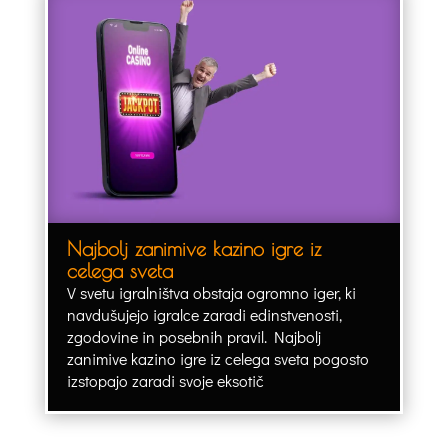
Najbolj zanimive kazino igre iz
celega sveta
V svetu igralništva obstaja ogromno iger, ki
navdušujejo igralce zaradi edinstvenosti,
zgodovine in posebnih pravil. Najbolj
zanimive kazino igre iz celega sveta pogosto
izstopajo zaradi svoje eksotič