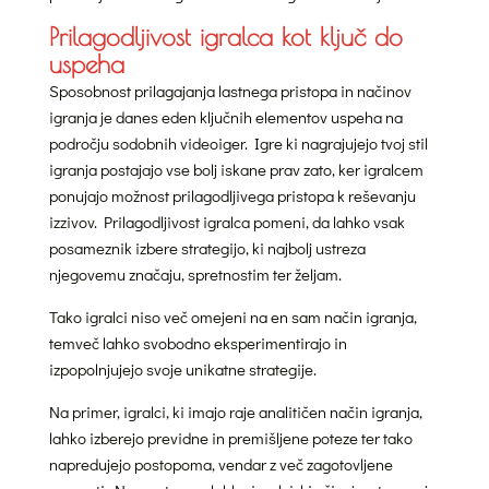
Prilagodljivost igralca kot ključ do
uspeha
Sposobnost prilagajanja lastnega pristopa in načinov
igranja je danes eden ključnih elementov uspeha na
področju sodobnih videoiger. Igre ki nagrajujejo tvoj stil
igranja postajajo vse bolj iskane prav zato, ker igralcem
ponujajo možnost prilagodljivega pristopa k reševanju
izzivov. Prilagodljivost igralca pomeni, da lahko vsak
posameznik izbere strategijo, ki najbolj ustreza
njegovemu značaju, spretnostim ter željam.
Tako igralci niso več omejeni na en sam način igranja,
temveč lahko svobodno eksperimentirajo in
izpopolnjujejo svoje unikatne strategije.
Na primer, igralci, ki imajo raje analitičen način igranja,
lahko izberejo previdne in premišljene poteze ter tako
napredujejo postopoma, vendar z več zagotovljene