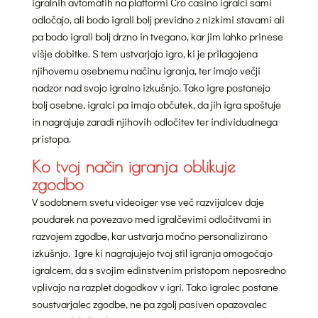
igralnih avtomatih na platformi Cro casino igralci sami
odločajo, ali bodo igrali bolj previdno z nizkimi stavami ali
pa bodo igrali bolj drzno in tvegano, kar jim lahko prinese
višje dobitke. S tem ustvarjajo igro, ki je prilagojena
njihovemu osebnemu načinu igranja, ter imajo večji
nadzor nad svojo igralno izkušnjo. Tako igre postanejo
bolj osebne, igralci pa imajo občutek, da jih igra spoštuje
in nagrajuje zaradi njihovih odločitev ter individualnega
pristopa.
Ko tvoj način igranja oblikuje
zgodbo
V sodobnem svetu videoiger vse več razvijalcev daje
poudarek na povezavo med igralčevimi odločitvami in
razvojem zgodbe, kar ustvarja močno personalizirano
izkušnjo. Igre ki nagrajujejo tvoj stil igranja omogočajo
igralcem, da s svojim edinstvenim pristopom neposredno
vplivajo na razplet dogodkov v igri. Tako igralec postane
soustvarjalec zgodbe, ne pa zgolj pasiven opazovalec