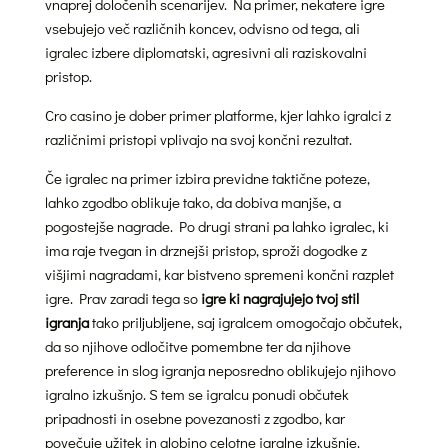
vnaprej določenih scenarijev. Na primer, nekatere igre
vsebujejo več različnih koncev, odvisno od tega, ali
igralec izbere diplomatski, agresivni ali raziskovalni
pristop.
Cro casino je dober primer platforme, kjer lahko igralci z
različnimi pristopi vplivajo na svoj končni rezultat.
Če igralec na primer izbira previdne taktične poteze,
lahko zgodbo oblikuje tako, da dobiva manjše, a
pogostejše nagrade. Po drugi strani pa lahko igralec, ki
ima raje tvegan in drznejši pristop, sproži dogodke z
višjimi nagradami, kar bistveno spremeni končni razplet
igre. Prav zaradi tega so
igre ki nagrajujejo tvoj stil
igranja
tako priljubljene, saj igralcem omogočajo občutek,
da so njihove odločitve pomembne ter da njihove
preference in slog igranja neposredno oblikujejo njihovo
igralno izkušnjo. S tem se igralcu ponudi občutek
pripadnosti in osebne povezanosti z zgodbo, kar
povečuje užitek in globino celotne igralne izkušnje.