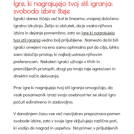
Igre, ki nagrajujejo tvoj stil igranja:
svoboda izbire šteje
Igralci danes iščejo več kot le linearno, vnaprej določeno
igralno izkušnjo. Želijo si občutek, da je vsaka njihova
izbira in dejanje pomembno, zato so
igre ki nagrajujejo
tvoj stil igranja
vedno bolj priljubljene. Namesto da bi bili
igralci omejeni na eno samo optimalno pot do cilja, lahko
sami določijo pristop, ki najbolj ustreza njihovim
preferencam. Nekateri igralci uživajo v tihih in
premišljenih pristopih, drugi pa imajo raje agresiven in
direktni način delovanja.
Prav igre ki nagrajujejo tvoj stil igranja omogočajo, da
vsak posameznik izrazi svojo osebnost ter se skozi igro
počuti edinstveno in zadovoljno.
V današnjem času vse več razvijalcev prepoznava pomen
svobode izbire, zato v svoje igre vključujejo različne poti,
ki vodijo do nagrad in uspehov. Na primer, v priljubljenih