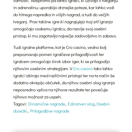
varnosti. Nasprotno pa lahko igralci, ki uživajo v tveganju
in adrenalinu, uporabijo drznejše poteze, kar lahko vodi
do hitrega napredka in višjih nagrad, a tudi do večjih
tveganj. Prav takšne
igre ki nagrajujejo tvoj stil igranja
omogočajo vsakemu igralcu, da razvije svoj osebni
pristop, ki mu zagotavlja največje zadovoljstvo in zabavo.
Tudi igralne platforme, kot je Cro casino, vedno bolj
prepoznavajo pomen igralčeve prilagodljivosti ter
igralcem omogočajo širok izbor iger, ki se prilagodijo
njihovim osebnim strategijam. V
Cro casino
tako lahko
igralci izbirajo med različnimi pristopi ter na ta način še
dodatno okrepijo občutek, da njihov osebni slog igranja
neposredno vpliva na njihove rezultate ter povečuje
njihovo možnost za uspeh.
Tagovi:
Dinamične nagrade
,
Edinstven slog
,
Osebni
dosežki
,
Prilagodljive nagrade