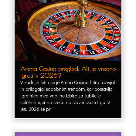
Arena Casino pregled: Ali je vredno
igrati v 2026?
V zadnjih letih se je Arena Casino hitro razvijal
in prilagajal sodobnim trendom, kar postavlja
igralnico med vodilne izbire za ljubitelje
spletnih iger na srečo na slovenskem trgu. V
letu 2026 se pri