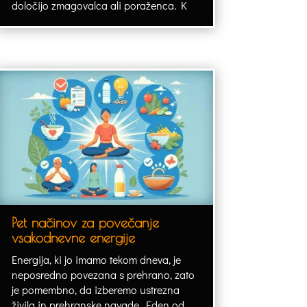
določijo zmagovalca ali poraženca. K
Pet načinov za povečanje
vsakodnevne energije
Energija, ki jo imamo tekom dneva, je
neposredno povezana s prehrano, zato
je pomembno, da izberemo ustrezna
živila in prehranske navade. Eden od