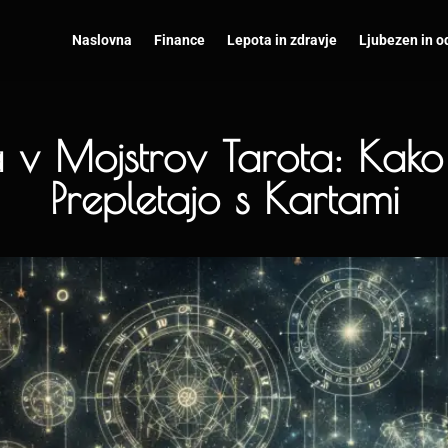
Naslovna
Finance
Lepota in zdravje
Ljubezen in o
a v Mojstrov Tarota: Kak
Prepletajo s Kartami