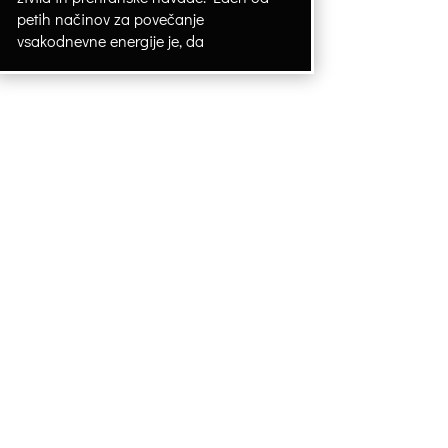
petih načinov za povečanje
vsakodnevne energije je, da