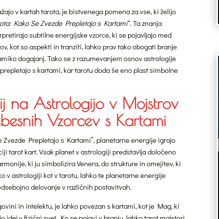
žajo v kartah tarota, je bistvenega pomena za vse, ki želijo
rota: Kako Se Zvezde Prepletajo s Kartami
“. Ta znanja
pretirajo subtilne energijske vzorce, ki se pojavljajo med
 kot so aspekti in tranziti, lahko prav tako obogati branje
namiko dogajanj. Tako se z razumevanjem osnov astrologije
prepletajo s kartami, kar tarotu doda še eno plast simbolne
ij na Astrologijo v Mojstrov
besnih Vzorcev s Kartami
e Zvezde Prepletajo s Kartami”, planetarne energije igrajo
ji tarot kart. Vsak planet v astrologiji predstavlja določeno
armonije, ki ju simbolizira Venera, do strukture in omejitev, ki
ko v astrologiji kot v tarotu, lahko te planetarne energije
edsebojno delovanje v različnih postavitvah.
ovini in intelektu, je lahko povezan s kartami, kot je Mag, ki
idej v fizični svet. Ko se pojavi v branju, lahko tarot majstori