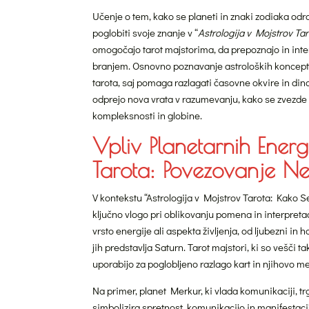
Učenje o tem, kako se planeti in znaki zodiaka odra
poglobiti svoje znanje v “
Astrologija v Mojstrov Ta
omogočajo tarot majstorima, da prepoznajo in inter
branjem. Osnovno poznavanje astroloških konceptov,
tarota, saj pomaga razlagati časovne okvire in di
odprejo nova vrata v razumevanju, kako se zvezde 
kompleksnosti in globine.
Vpliv Planetarnih Energ
Tarota: Povezovanje Ne
V kontekstu “Astrologija v Mojstrov Tarota: Kako S
ključno vlogo pri oblikovanju pomena in interpretaci
vrsto energije ali aspekta življenja, od ljubezni in h
jih predstavlja Saturn. Tarot majstori, ki so vešči ta
uporabijo za poglobljeno razlago kart in njihovo m
Na primer, planet Merkur, ki vlada komunikaciji, trg
simbolizira spretnost, komunikacijo in manifestacijo 