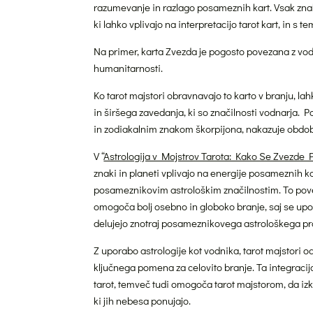
razumevanje in razlago posameznih kart. Vsak znak 
ki lahko vplivajo na interpretacijo tarot kart, in s t
Na primer, karta Zvezda je pogosto povezana z vodn
humanitarnosti.
Ko tarot majstori obravnavajo to karto v branju, la
in širšega zavedanja, ki so značilnosti vodnarja.
in zodiakalnim znakom škorpijona, nakazuje obdob
V “
Astrologija v Mojstrov Tarota: Kako Se Zvezde 
znaki in planeti vplivajo na energije posameznih ka
posameznikovim astrološkim značilnostim. To povez
omogoča bolj osebno in globoko branje, saj se upo
delujejo znotraj posameznikovega astrološkega pro
Z uporabo astrologije kot vodnika, tarot majstori 
ključnega pomena za celovito branje. Ta integracija
tarot, temveč tudi omogoča tarot majstorom, da izko
ki jih nebesa ponujajo.