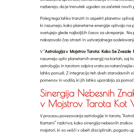
razberejo, da je trenutek ugoden za začetek novih pr
Poleg tega lahko tranziti in aspekti planetov vplivaj
ki razumejo, kako planetarne energije vplivajo na p
svetujejo glede najboljših časov za ukrepanje. Na p
nakazovalo čas strasti in ustvarjalnega sodelovanja,
V “
Astrologija v Mojstrov Tarota: Kako Se Zvezde 
razumejo vpliv planetarnih energij na kartah, saj t
astrologijo in tarotom odpira vrata za natančnejše
lahko ponudi. Z integracijo teh dveh starodavnih si
pomenov in vodila, ki jih lahko uporabijo za pomoč 
Sinergija Nebesnih Znak
v Mojstrov Tarota Kot V
V procesu povezovanja astrologije in tarota, “Astr
Kartami” razkriva, kako sinergija nebesnih znakov i
majstori, ki so vešči v obeh disciplinah, pogosto 