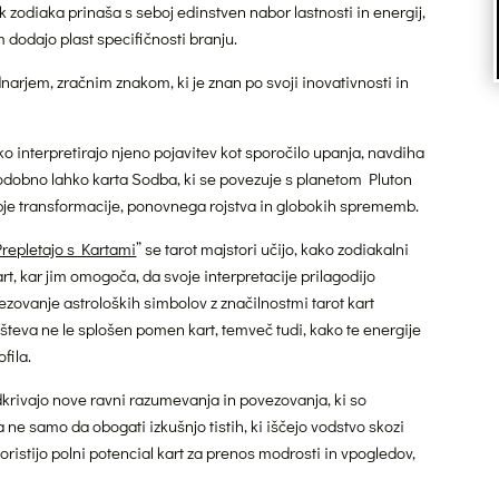
zodiaka prinaša s seboj edinstven nabor lastnosti in energij,
em dodajo plast specifičnosti branju.
arjem, zračnim znakom, ki je znan po svoji inovativnosti in
hko interpretirajo njeno pojavitev kot sporočilo upanja, navdiha
 Podobno lahko karta Sodba, ki se povezuje s planetom Pluton
je transformacije, ponovnega rojstva in globokih sprememb.
Prepletajo s Kartami
” se tarot majstori učijo, kako zodiakalni
rt, kar jim omogoča, da svoje interpretacije prilagodijo
ovanje astroloških simbolov z značilnostmi tarot kart
števa ne le splošen pomen kart, temveč tudi, kako te energije
fila.
odkrivajo nove ravni razumevanja in povezovanja, ki so
 ne samo da obogati izkušnjo tistih, ki iščejo vodstvo skozi
ristijo polni potencial kart za prenos modrosti in vpogledov,