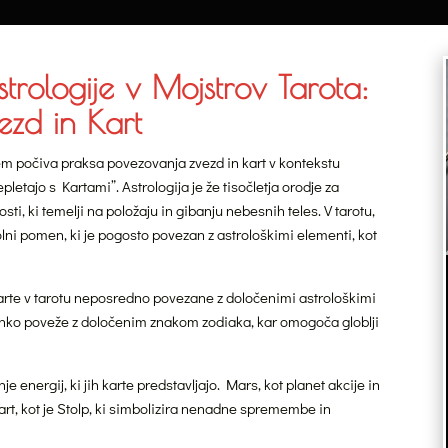
ologije v Mojstrov Tarota:
ezd in Kart
em počiva praksa povezovanja zvezd in kart v kontekstu
letajo s Kartami”. Astrologija je že tisočletja orodje za
ti, ki temelji na položaju in gibanju nebesnih teles. V tarotu,
olni pomen, ki je pogosto povezan z astrološkimi elementi, kot
rte v tarotu neposredno povezane z določenimi astrološkimi
 lahko poveže z določenim znakom zodiaka, kar omogoča globlji
e energij, ki jih karte predstavljajo. Mars, kot planet akcije in
art, kot je Stolp, ki simbolizira nenadne spremembe in