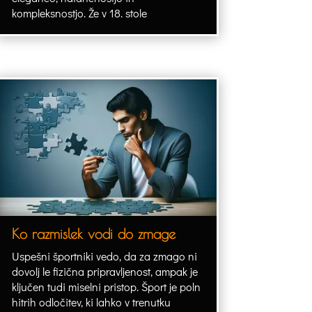
kompleksnostjo. Že v 18. stole
Ko razmislek vodi do zmage
Uspešni športniki vedo, da za zmago ni
dovolj le fizična pripravljenost, ampak je
ključen tudi miselni pristop. Šport je poln
hitrih odločitev, ki lahko v trenutku