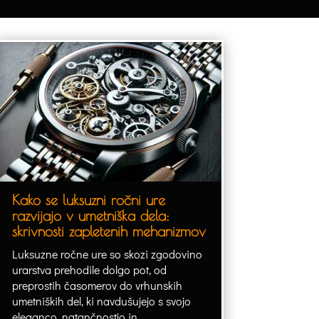
Kako se luksuzni ročni ure
razvijajo v umetniška dela:
skrivnosti zapletenih mehanizmov
Luksuzne ročne ure so skozi zgodovino
urarstva prehodile dolgo pot, od
preprostih časomerov do vrhunskih
umetniških del, ki navdušujejo s svojo
eleganco, natančnostjo in