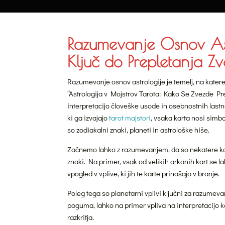
Razumevanje Osnov Astr
Ključ do Prepletanja Zv
Razumevanje osnov astrologije je temelj, na kater
“Astrologija v Mojstrov Tarota: Kako Se Zvezde Prep
interpretacijo človeške usode in osebnostnih lastnos
ki ga izvajajo
tarot majstori
, vsaka karta nosi simb
so zodiakalni znaki, planeti in astrološke hiše.
Začnemo lahko z razumevanjem, da so nekatere ka
znaki. Na primer, vsak od velikih arkanih kart se
vpogled v vplive, ki jih te karte prinašajo v branje.
Poleg tega so planetarni vplivi ključni za razumevanj
poguma, lahko na primer vpliva na interpretacijo k
razkritja.