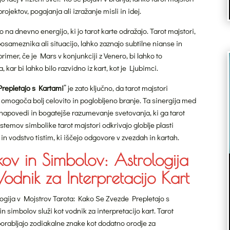
ojektov, pogajanja ali izražanje misli in idej.
o na dnevno energijo, ki jo tarot karte odražajo. Tarot majstori,
osameznika ali situacijo, lahko zaznajo subtilne nianse in
rimer, če je Mars v konjunkciji z Venero, bi lahko to
 kar bi lahko bilo razvidno iz kart, kot je Ljubimci.
Prepletajo s Kartami
” je zato ključno, da tarot majstori
o omogoča bolj celovito in poglobljeno branje. Ta sinergija med
 napovedi in bogatejše razumevanje svetovanja, ki ga tarot
stemov simbolike tarot majstori odkrivajo globlje plasti
in vodstvo tistim, ki iščejo odgovore v zvezdah in kartah.
ov in Simbolov: Astrologija
odnik za Interpretacijo Kart
ologija v Mojstrov Tarota: Kako Se Zvezde Prepletajo s
n simbolov služi kot vodnik za interpretacijo kart. Tarot
uporabljajo zodiakalne znake kot dodatno orodje za