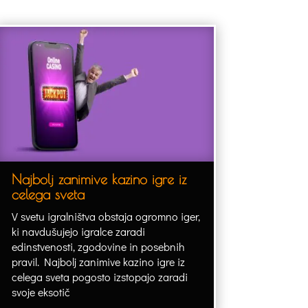
Najbolj zanimive kazino igre iz
celega sveta
V svetu igralništva obstaja ogromno iger,
ki navdušujejo igralce zaradi
edinstvenosti, zgodovine in posebnih
pravil. Najbolj zanimive kazino igre iz
celega sveta pogosto izstopajo zaradi
svoje eksotič