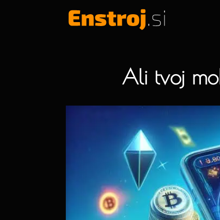
Ali tvoj mo