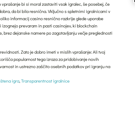
o vprašanje bi si moral zastaviti vsak igralec, še posebej, če
dobra, da bi bila resnična. Vključno s spletnimi igralnicami v
 koliko informacij casino resnično razkrije glede uporabe
i izognejo prevaram in pasti casinojev, ki blockchain
je, brez dejanske namere po zagotavljanju večje preglednosti
evidnosti. Zato je dobro imeti v mislih vprašanje: Ali tvoj
zkorišča popularnost tega izraza za pridobivanje novih
varnost in ustrezno zaščito osebnih podatkov pri igranju na
štena igra
,
Transparentnost igralnice