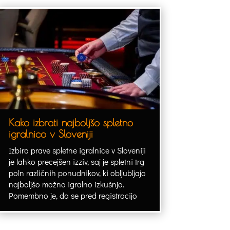
Kako izbrati najboljšo spletno
igralnico v Sloveniji
Izbira prave spletne igralnice v Sloveniji
je lahko precejšen izziv, saj je spletni trg
poln različnih ponudnikov, ki obljubljajo
najboljšo možno igralno izkušnjo.
Pomembno je, da se pred registracijo