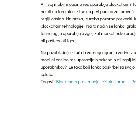
Ali tvoj mobilni casino res uporablja blockchain
? T
naleti na igralnico, ki se na prvi pogled zdi preveč 
regiji casino Hrvatska, je treba pozorno preveriti,
blockchain tehnologije. Na ta način se lahko igralc
tehnologijo uporabljajo zgolj kot marketinško orod
ali poštenosti iger.
Ne pozabi, da je ključ do varnega igranja vedno v pr
mobilni casino res uporablja blockchain ali zgolj i
uporabnikov? Le tako boš lahko poskrbel za svojo 
spletu.
Tagovi:
Blockchain preverjanje
,
Kripto varnost
,
Po