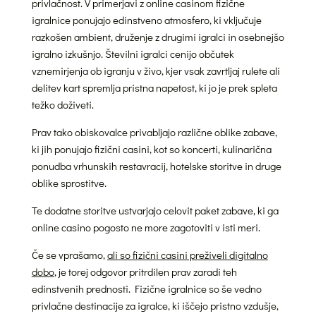
privlačnost. V primerjavi z online casinom fizične
igralnice ponujajo edinstveno atmosfero, ki vključuje
razkošen ambient, druženje z drugimi igralci in osebnejšo
igralno izkušnjo. Številni igralci cenijo občutek
vznemirjenja ob igranju v živo, kjer vsak zavrtljaj rulete ali
delitev kart spremlja pristna napetost, ki jo je prek spleta
težko doživeti.
Prav tako obiskovalce privabljajo različne oblike zabave,
ki jih ponujajo fizični casini, kot so koncerti, kulinarična
ponudba vrhunskih restavracij, hotelske storitve in druge
oblike sprostitve.
Te dodatne storitve ustvarjajo celovit paket zabave, ki ga
online casino pogosto ne more zagotoviti v isti meri.
Če se vprašamo,
ali so fizični casini preživeli digitalno
dobo
, je torej odgovor pritrdilen prav zaradi teh
edinstvenih prednosti. Fizične igralnice so še vedno
privlačne destinacije za igralce, ki iščejo pristno vzdušje,