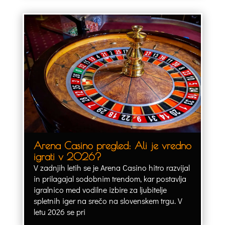
Arena Casino pregled: Ali je vredno
igrati v 2026?
V zadnjih letih se je Arena Casino hitro razvijal
in prilagajal sodobnim trendom, kar postavlja
igralnico med vodilne izbire za ljubitelje
spletnih iger na srečo na slovenskem trgu. V
letu 2026 se pri