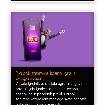
Najbolj zanimive kazino igre iz
celega sveta
V svetu igralništva obstaja ogromno iger, ki
navdušujejo igralce zaradi edinstvenosti,
zgodovine in posebnih pravil. Najbolj
zanimive kazino igre iz celega sveta pogosto
izstopajo zaradi svoje eksotič