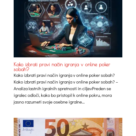
Kako izbrati pravi način igranja v online poker
sobah?
Kako izbrati pravi način igranja v online poker sobah?
Kako izbrati pravi način igranja v online poker sobah? –
Analiza lastnih igralnih spretnosti in ciljevPreden se
igralec odloči, kako bo pristopil k online pokru, mora
jasno razumeti svoje osebne igralne...