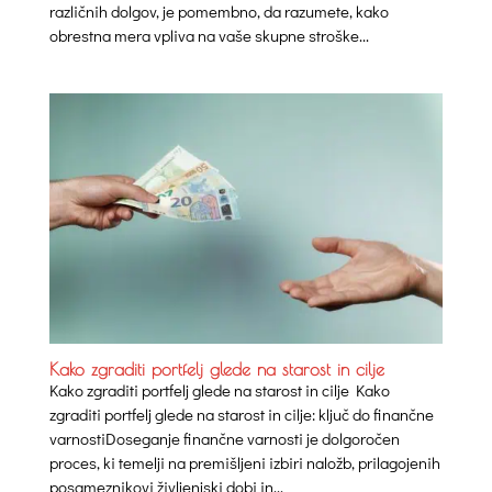
različnih dolgov, je pomembno, da razumete, kako
obrestna mera vpliva na vaše skupne stroške...
Kako zgraditi portfelj glede na starost in cilje
Kako zgraditi portfelj glede na starost in cilje Kako
zgraditi portfelj glede na starost in cilje: ključ do finančne
varnostiDoseganje finančne varnosti je dolgoročen
proces, ki temelji na premišljeni izbiri naložb, prilagojenih
posameznikovi življenjski dobi in...