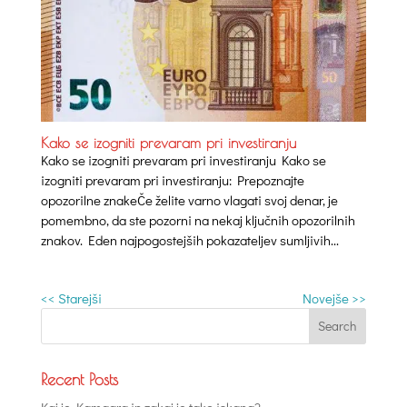
Kako se izogniti prevaram pri investiranju
Kako se izogniti prevaram pri investiranju Kako se
izogniti prevaram pri investiranju: Prepoznajte
opozorilne znakeČe želite varno vlagati svoj denar, je
pomembno, da ste pozorni na nekaj ključnih opozorilnih
znakov. Eden najpogostejših pokazateljev sumljivih...
<< Starejši
Novejše >>
Recent Posts
Kaj je Kamagra in zakaj je tako iskana?